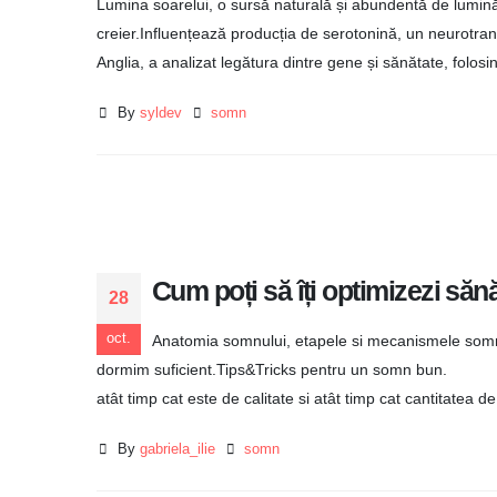
Lumina soarelui, o sursă naturală și abundentă de lumină,
creier.Influențează producția de serotonină, un neurotrans
Anglia, a analizat legătura dintre gene și sănătate, folosin
By
syldev
somn
Cum poți să îți optimizezi să
28
oct.
Anatomia somnului, etapele si mecanismele somn
dormim suficient.Tips&Tricks pentru un somn bun. Ese
atât timp cat este de calitate si atât timp cat cantitatea d
By
gabriela_ilie
somn