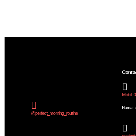
Conta
Mobil: 
Numar d
@perfect_morning_routine
contact@