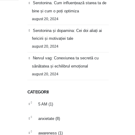
Serotonina. Cum influențează starea ta de
bine și cum o poți optimiza
august 20, 2024
Serotonina și dopamina: Cei doi aliați ai
fericirii și motivației tale
august 20, 2024
Nervul vag: Conexiunea ta secretă cu
sănătatea și echilibrul emoțional
august 20, 2024
CATEGORII
5 AM
(1)
anxietate
(8)
awareness
(1)