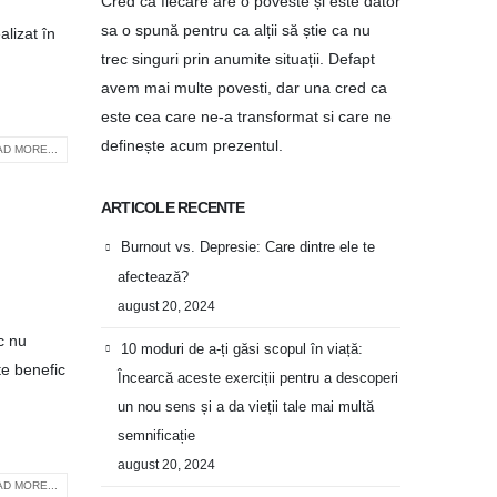
Cred ca fiecare are o poveste și este dator
sa o spună pentru ca alții să știe ca nu
alizat în
trec singuri prin anumite situații. Defapt
avem mai multe povesti, dar una cred ca
este cea care ne-a transformat si care ne
definește acum prezentul.
D MORE...
ARTICOLE RECENTE
Burnout vs. Depresie: Care dintre ele te
afectează?
august 20, 2024
c nu
10 moduri de a-ți găsi scopul în viață:
e benefic
Încearcă aceste exerciții pentru a descoperi
un nou sens și a da vieții tale mai multă
semnificație
august 20, 2024
D MORE...