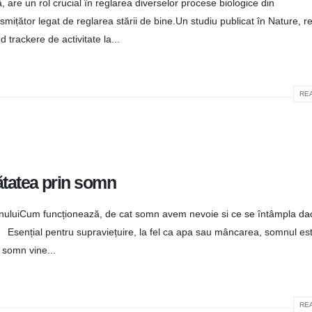
 are un rol crucial în reglarea diverselor procese biologice din
mițător legat de reglarea stării de bine.Un studiu publicat în Nature, re
d trackere de activitate la...
REA
nătatea prin somn
uluiCum funcționează, de cat somn avem nevoie si ce se întâmpla da
nțial pentru supraviețuire, la fel ca apa sau mâncarea, somnul est
e somn vine...
REA