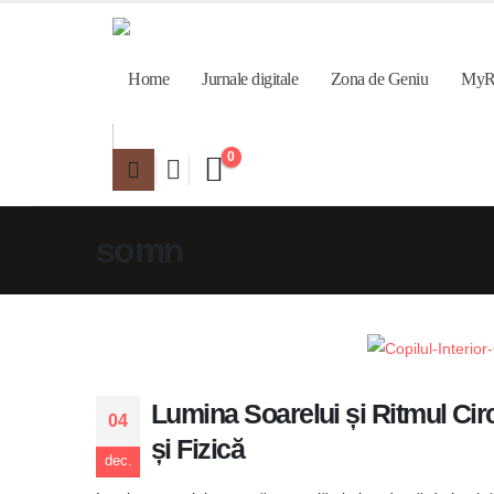
Home
Jurnale digitale
Zona de Geniu
MyR
0
somn
Lumina Soarelui și Ritmul Ci
04
și Fizică
dec.