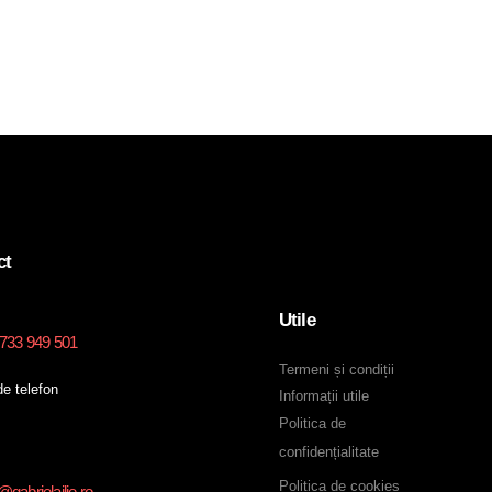
ct
Utile
0733 949 501
Termeni și condiții
e telefon
Informații utile
Politica de
confidențialitate
Politica de cookies
gabrielailie.ro