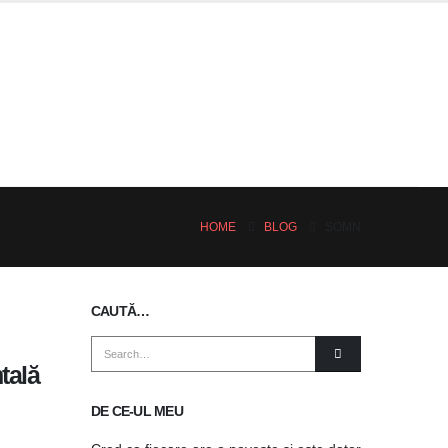
HOME
BLOG
SOMN
CAUTĂ…
tală
DE CE-UL MEU