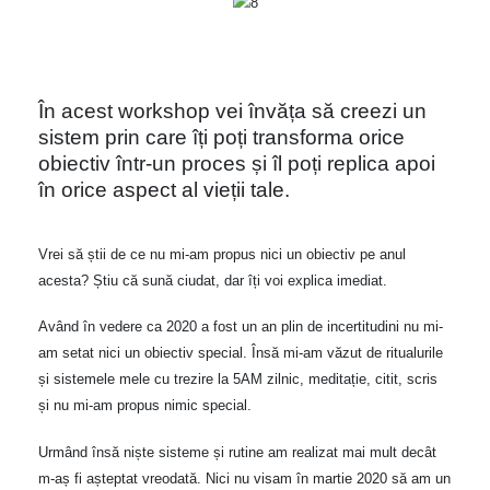
În acest workshop vei învăța să creezi un
sistem prin care îți poți transforma orice
obiectiv într-un proces și îl poți replica apoi
în orice aspect al vieții tale.
Vrei să știi de ce nu mi-am propus nici un obiectiv pe anul
acesta? Știu că sună ciudat, dar îți voi explica imediat.
Având în vedere ca 2020 a fost un an plin de incertitudini nu mi-
am setat nici un obiectiv special. Însă mi-am văzut de ritualurile
și sistemele mele cu trezire la 5AM zilnic, meditație, citit, scris
și nu mi-am propus nimic special.
Urmând însă niște sisteme și rutine am realizat mai mult decât
m-aș fi așteptat vreodată. Nici nu visam în martie 2020 să am un