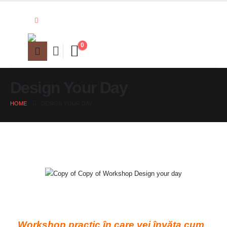
0
Design Your Day
HOME
DESIGN YOUR DAY
Workshop practic în care vei învăța cum