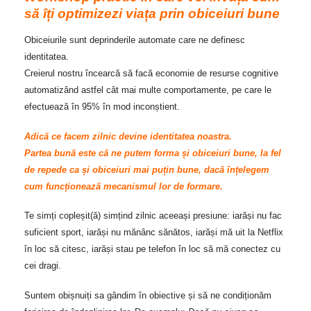
să îți optimizezi viața prin obiceiuri bune
Obiceiurile sunt deprinderile automate care ne definesc
identitatea.
Creierul nostru încearcă să facă economie de resurse cognitive
automatizând astfel cât mai multe comportamente, pe care le
efectuează în 95% în mod inconștient.
Adică ce facem zilnic devine identitatea noastra.
Partea bună este că ne putem forma și obiceiuri bune, la fel
de repede ca și obiceiuri mai puțin bune, dacă înțelegem
cum funcționează mecanismul lor de formare.
Te simți copleșit(ă) simțind zilnic aceeași presiune: iarăși nu fac
suficient sport, iarăși nu mănânc sănătos, iarăși mă uit la Netflix
în loc să citesc, iarăși stau pe telefon în loc să mă conectez cu
cei dragi.
Suntem obișnuiți sa gândim în obiective și să ne condiționăm