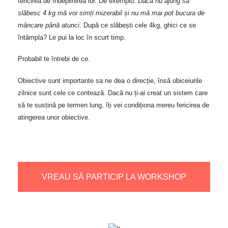
fericirea de îndeplinirea lor. De exemplu:
Dacă nu ajung sa
slăbesc 4 kg mă voi simți mizerabil și nu mă mai pot bucura de
mâncare până atunci
. După ce slăbești cele 4kg, ghici ce se
întâmpla? Le pui la loc în scurt timp.
Probabil te întrebi de ce.
Obiective sunt importante sa ne dea o direcție, însă obiceiurile
zilnice sunt cele ce contează. Dacă nu ți-ai creat un sistem care
să te susțină pe termen lung, îți vei condiționa mereu fericirea de
atingerea unor obiective.
VREAU SĂ PARTICIP LA WORKSHOP