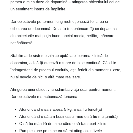
primea o mica doza de dopamină – atingerea obiectivului aduce
un sentiment intens de împlinire.
Dar obiectivele pe termen lung restricționează fericirea și
eliberarea de dopamină. De asta în continuare îți iei dopamina
din obiceiurile mai puțin bune: social media, netflix, mâncare
nesănătoasă.
Stabilirea de sisteme zilnice ajută la eliberarea zilnică de
dopamina, adică îți creează o stare de bine continuă. Când te
îndragostesti de procesul evolutiv, ești fericit din momentul zero,
nu ai nevoie de nici o altă mare realizare.
Atingerea unui obiectiv iti schimba viața doar pentru moment.
Dar obiectivele restrictionează fericirea:
Atunci când o sa slabesc 5 kg, o sa fiu fericit(ă)
Atunci când o să am businessul meu o să fiu mulțumit(ă)
O să fiu mândră de mine când o să fac sport zilnic.
Pun presiune pe mine ca să-mi ating obiectivele