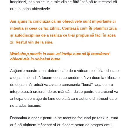
imaginezi, prin obiceiurile tale zilnice fără însă să te stresezi că
nu ți-ai atins obiectivele.
Am ajuns la concluzia că nu obiectivele sunt importante ci
intenția și ceea ce fac zilnic. Contează cum îți planifici ziua
și autodisciplina de a realiza ce ți-ai propus să faci în acea
zi. Restul vin de la sine.
Workshop practic în care vei învăța cum să îți transformi
obiectivele în obiceiuri bune.
Acțiunile noastre sunt determinate de o viitoare posibila eliberare
a dopaminei adică facem ceea ce credem că va duce la eliberare
de dopamină, adică va avea o consecinta ‘’bună’’- așa cum o
interpretează creierul- de ex mâncăm dulce pentru ca creierul va
anticipa o senzație de bine corelată cu o acțiune din trecut care
ne-a adus bucurie.
Dopamina a apărut pentru a ne menține focusati pe taskuri, cum
ar fi să obținem mâncare si cu fiecare semn de progres omul