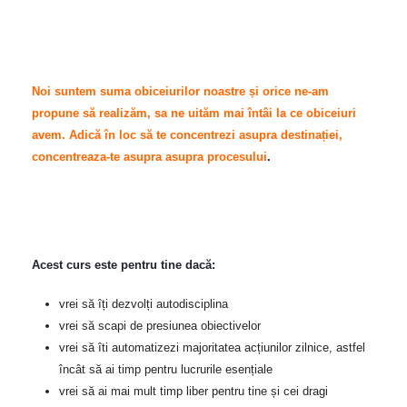
Noi suntem suma obiceiurilor noastre și orice ne-am
propune să realizăm, sa ne uităm mai întâi la ce obiceiuri
avem. Adică
în loc să te concentrezi asupra destinației,
concentreaza-te asupra asupra procesului
.
Acest curs este pentru tine dacă:
vrei să îți dezvolți autodisciplina
vrei să scapi de presiunea obiectivelor
vrei să îti automatizezi majoritatea acțiunilor zilnice, astfel
încât să ai timp pentru lucrurile esențiale
vrei să ai mai mult timp liber pentru tine și cei dragi