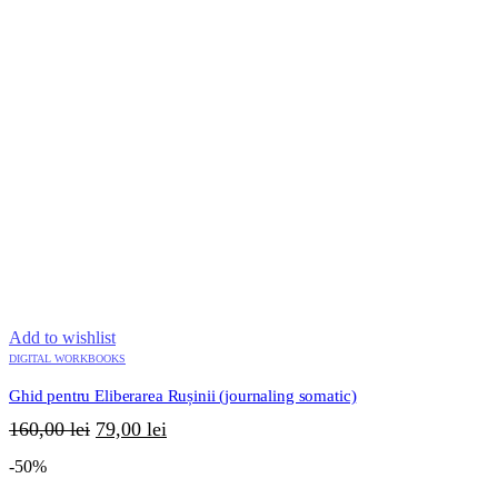
Add to wishlist
DIGITAL WORKBOOKS
Ghid pentru Eliberarea Rușinii (journaling somatic)
Prețul
Prețul
160,00
lei
79,00
lei
inițial
curent
-50%
a
este: