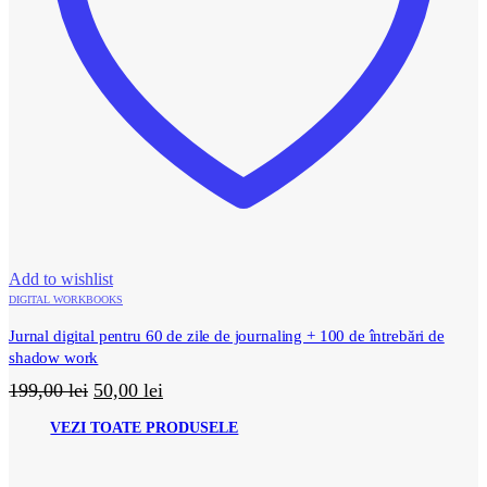
Add to wishlist
DIGITAL WORKBOOKS
Jurnal digital pentru 60 de zile de journaling + 100 de întrebări de
shadow work
Prețul
Prețul
199,00
lei
50,00
lei
inițial
curent
VEZI TOATE PRODUSELE
a
este:
fost:
50,00 lei.
199,00 lei.