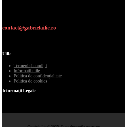
Numar de telefon
contact@gabrielailie.ro
Email
Utile
Termeni și condiții
Informații utile
Politica de confidențialitate
Politica de cookies
Informații Legale
Gabriela Ilie © 2025. Toate drepturile rezervate