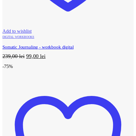
Add to wishlist
DIGITAL WORKBOOKS
Somatic Journaling - workbook digital
Prețul
Prețul
239,00
lei
99,00
lei
inițial
curent
-75%
a
este:
fost:
99,00 lei.
239,00 lei.