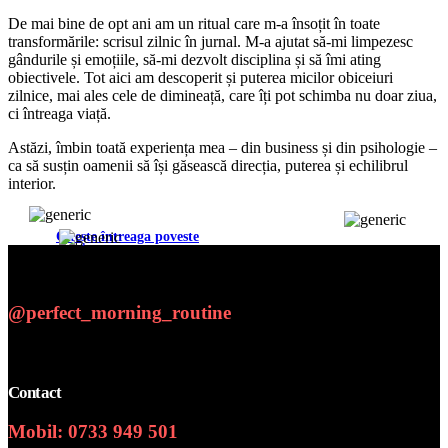
De mai bine de opt ani am un ritual care m-a însoțit în toate
transformările: scrisul zilnic în jurnal. M-a ajutat să-mi limpezesc
gândurile și emoțiile, să-mi dezvolt disciplina și să îmi ating
obiectivele. Tot aici am descoperit și puterea micilor obiceiuri
zilnice, mai ales cele de dimineață, care îți pot schimba nu doar ziua,
ci întreaga viață.
Astăzi, îmbin toată experiența mea – din business și din psihologie –
ca să susțin oamenii să își găsească direcția, puterea și echilibrul
interior.
Citește întreaga poveste
@perfect_morning_routine
Contact
Mobil: 0733 949 501