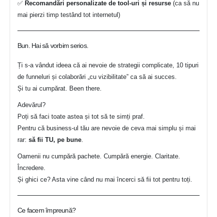
✅
Recomandări personalizate de tool-uri și resurse
(ca să nu
mai pierzi timp testând tot internetul)
Bun. Hai să vorbim serios.
Ți s-a vândut ideea că ai nevoie de strategii complicate, 10 tipuri
de funneluri și colaborări „cu vizibilitate” ca să ai succes.
Și tu ai cumpărat. Been there.
Adevărul?
Poți să faci toate astea și tot să te simți praf.
Pentru că business-ul tău are nevoie de ceva mai simplu și mai
rar:
să fii TU, pe bune
.
Oamenii nu cumpără pachete. Cumpără energie. Claritate.
Încredere.
Și ghici ce? Asta vine când nu mai încerci să fii tot pentru toți.
Ce facem împreună?