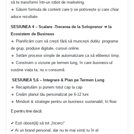
să te transformi într-un robot de marketing.
🔹 Găsim formula de content care ți se potrivește și care chiar
aduce rezultate.
SESIUNEA 4 – Scalare -Trecerea de la Soloprenor ➔ la
Ecosistem de Business
🔹 Planificăm cum să crești fără să muncești dublu: programe
de grup, produse digitale, cursuri online.
🔹 Setăm procese simple de automatizare ca să eliberezi timp.
🔹 Construim o viziune pe termen lung, în care business-ul
susține viața ta, nu o consumă.
SESIUNEA 5,6 – Integrare & Plan pe Termen Lung
🔹 Recapitulăm și punem totul cap la cap
🔹 Creăm planul tău personalizat pe 6-12 luni
🔹 Mindset & strategie pentru un business sustenabil, în flow
E pentru tine dacă:
✔ Ești obosit(ă) să tot „încerci”
✔ Ai un brand personal, dar nu te mai simți tu în el