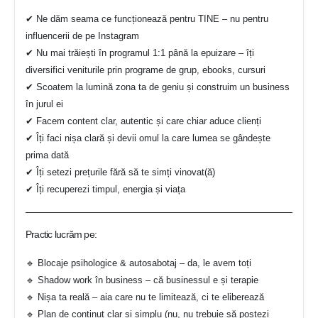
✔ Ne dăm seama ce funcționează pentru TINE – nu pentru
influencerii de pe Instagram
✔ Nu mai trăiești în programul 1:1 până la epuizare – îți
diversifici veniturile prin programe de grup, ebooks, cursuri
✔ Scoatem la lumină zona ta de geniu și construim un business
în jurul ei
✔ Facem content clar, autentic și care chiar aduce clienți
✔ Îți faci nișa clară și devii omul la care lumea se gândește
prima dată
✔ Îți setezi prețurile fără să te simți vinovat(ă)
✔ Îți recuperezi timpul, energia și viața
Practic lucrăm pe:
🔹 Blocaje psihologice & autosabotaj – da, le avem toți
🔹 Shadow work în business – că businessul e și terapie
🔹 Nișa ta reală – aia care nu te limitează, ci te eliberează
🔹 Plan de conținut clar și simplu (nu, nu trebuie să postezi