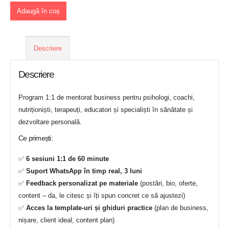
Adaugă în coș
Descriere
Descriere
Program 1:1 de mentorat business pentru psihologi, coachi,
nutriționiști, terapeuți, educatori și specialiști în sănătate și
dezvoltare personală.
Ce primești:
✅
6 sesiuni 1:1 de 60 minute
✅
Suport WhatsApp în timp real, 3 luni
✅
Feedback personalizat pe materiale
(postări, bio, oferte,
content – da, le citesc și îți spun concret ce să ajustezi)
✅
Acces la template-uri și ghiduri practice
(plan de business,
nișare, client ideal, content plan)