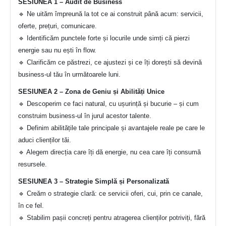
SESIUNEA 1 – Audit de Business
🔹 Ne uităm împreună la tot ce ai construit până acum: servicii,
oferte, prețuri, comunicare.
🔹 Identificăm punctele forte și locurile unde simți că pierzi
energie sau nu ești în flow.
🔹 Clarificăm ce păstrezi, ce ajustezi și ce îți dorești să devină
business-ul tău în următoarele luni.
SESIUNEA 2 – Zona de Geniu și Abilități Unice
🔹 Descoperim ce faci natural, cu ușurință și bucurie – și cum
construim business-ul în jurul acestor talente.
🔹 Definim abilitățile tale principale și avantajele reale pe care le
aduci clienților tăi.
🔹 Alegem direcția care îți dă energie, nu cea care îți consumă
resursele.
SESIUNEA 3 – Strategie Simplă și Personalizată
🔹 Creăm o strategie clară: ce servicii oferi, cui, prin ce canale,
în ce fel.
🔹 Stabilim pașii concreți pentru atragerea clienților potriviți, fără