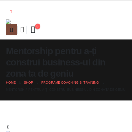
0
Mentorship pentru a-ți
construi business-ul din
zona ta de geniu
HOME
SHOP
PROGRAME COACHING SI TRAINING
MENTORSHIP PENTRU A-ȚI CONSTRUI BUSINESS-UL DIN ZONA TA DE GENIU