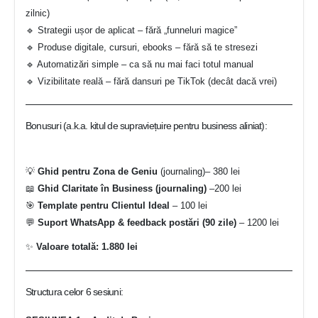
zilnic)
🔹 Strategii ușor de aplicat – fără „funneluri magice”
🔹 Produse digitale, cursuri, ebooks – fără să te stresezi
🔹 Automatizări simple – ca să nu mai faci totul manual
🔹 Vizibilitate reală – fără dansuri pe TikTok (decât dacă vrei)
Bonusuri (a.k.a. kitul de supraviețuire pentru business aliniat):
💡
Ghid pentru Zona de Geniu
(journaling)– 380 lei
📖
Ghid Claritate în Business (journaling)
–200 lei
🎯
Template pentru Clientul Ideal
– 100 lei
💬
Suport WhatsApp & feedback postări (90 zile)
– 1200 lei
✨
Valoare totală: 1.880 lei
Structura celor 6 sesiuni: