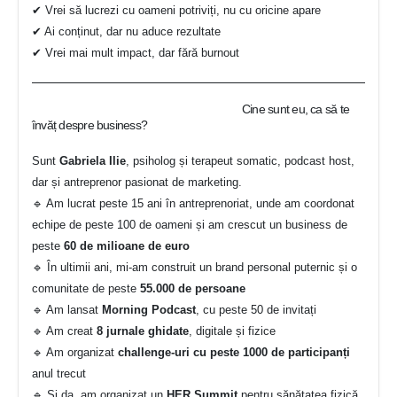
✔ Vrei să lucrezi cu oameni potriviți, nu cu oricine apare
✔ Ai conținut, dar nu aduce rezultate
✔ Vrei mai mult impact, dar fără burnout
Cine sunt eu, ca să te
învăț despre business?
Sunt
Gabriela Ilie
, psiholog și terapeut somatic, podcast host,
dar și antreprenor pasionat de marketing.
🔹 Am lucrat peste 15 ani în antreprenoriat, unde am coordonat
echipe de peste 100 de oameni și am crescut un business de
peste
60 de milioane de euro
🔹 În ultimii ani, mi-am construit un brand personal puternic și o
comunitate de peste
55.000 de persoane
🔹 Am lansat
Morning Podcast
, cu peste 50 de invitați
🔹 Am creat
8 jurnale ghidate
, digitale și fizice
🔹 Am organizat
challenge-uri cu peste 1000 de participanți
anul trecut
🔹 Și da, am organizat un
HER Summit
pentru sănătatea fizică