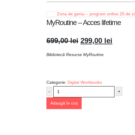
Zona de geniu – program online 20 de zi
MyRoutine – Acces lifetime
Prețul
Prețul
699,00
lei
299,00
lei
inițial
curent
a
este:
Bibliotecă Resurse MyRoutine
fost:
299,00 
699,00 lei.
Categorie:
Digital Workbooks
-
+
Adaugă în coș