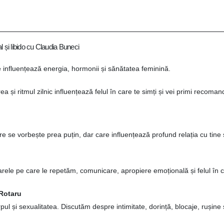
l și libido cu Claudia Buneci
 influențează energia, hormonii și sănătatea feminină.
 și ritmul zilnic influențează felul în care te simți și vei primi recoman
se vorbește prea puțin, dar care influențează profund relația cu tine ș
arele pe care le repetăm, comunicare, apropiere emoțională și felul în c
 Rotaru
ul și sexualitatea. Discutăm despre intimitate, dorință, blocaje, rușine 