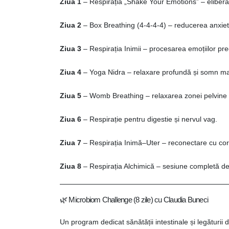
Ziua 1
– Respirația „Shake Your Emotions” – eliberar
Ziua 2
– Box Breathing (4-4-4-4) – reducerea anxietăț
Ziua 3
– Respirația Inimii – procesarea emoțiilor pr
Ziua 4
– Yoga Nidra – relaxare profundă și somn mai
Ziua 5
– Womb Breathing – relaxarea zonei pelvine și
Ziua 6
– Respirație pentru digestie și nervul vag.
Ziua 7
– Respirația Inimă–Uter – reconectare cu corpu
Ziua 8
– Respirația Alchimică – sesiune completă de
🌿 Microbiom Challenge (8 zile) cu Claudia Buneci
Un program dedicat sănătății intestinale și legăturii 