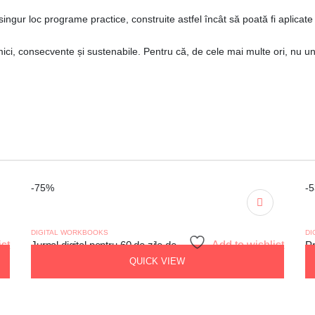
 singur loc programe practice, construite astfel încât să poată fi aplicate 
ci, consecvente și sustenabile. Pentru că, de cele mai multe ori, nu un 
-75%
-
DIGITAL WORKBOOKS
DI
ist
Jurnal digital pentru 60 de zile de journaling + 100 de întrebări de shadow work
Add to wishlist
QUICK VIEW
Prețul
Prețul
199,00
lei
50,00
lei
1
inițial
curent
a
este: