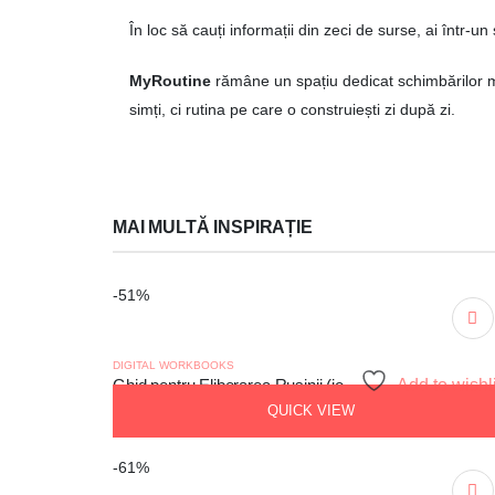
În loc să cauți informații din zeci de surse, ai într-un
MyRoutine
rămâne un spațiu dedicat schimbărilor mi
simți, ci rutina pe care o construiești zi după zi.
MAI MULTĂ INSPIRAȚIE
-51%
DIGITAL WORKBOOKS
Ghid pentru Eliberarea Rușinii (journaling somatic)
Add to wishl
QUICK VIEW
Prețul
Prețul
160,00
lei
79,00
lei
inițial
curent
-61%
a
este: