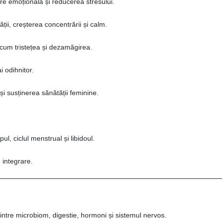
e emoțională și reducerea stresului.
ii, creșterea concentrării și calm.
ecum tristețea și dezamăgirea.
 odihnitor.
 susținerea sănătății feminine.
l, ciclul menstrual și libidoul.
 integrare.
dintre microbiom, digestie, hormoni și sistemul nervos.