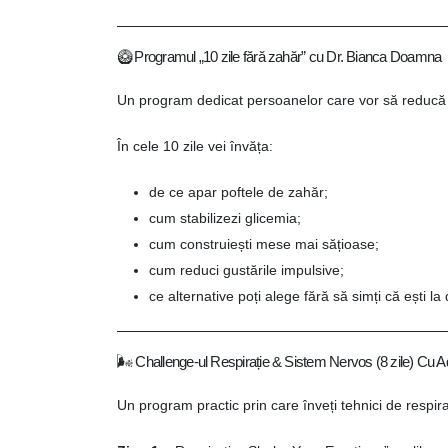
🥝 Programul „10 zile fără zahăr” cu Dr. Bianca Doamna
Un program dedicat persoanelor care vor să reducă pof
În cele 10 zile vei învăța:
de ce apar poftele de zahăr;
cum stabilizezi glicemia;
cum construiești mese mai sățioase;
cum reduci gustările impulsive;
ce alternative poți alege fără să simți că ești la 
🌬️ Challenge-ul Respirație & Sistem Nervos (8 zile) Cu 
Un program practic prin care înveți tehnici de respiraț