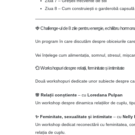
Ziua 7 – Greșeli frecvente de stil
Ziua 8 – Cum construiești o garderobă capsulă
🍓 Challenge-ul de 8 zile pentru energie, echilibru hormona
Un program în care discutăm despre obiceiurile care
Vei înțelege cum alimentația, somnul, stresul, mișcarea
💞 Workshopuri despre relații, feminitate și intimitate
Două workshopuri dedicate unor subiecte despre care 
🌸 Relații conștiente
– cu
Loredana Pulpan
Un workshop despre dinamica relațiilor de cuplu, tip
✨ Feminitate, sexualitate și intimitate
– cu
Nelly
Un workshop dedicat reconectării cu feminitatea, corp
relația de cuplu.