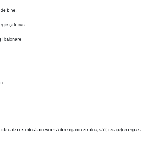
 de bine.
gie și focus.
și balonare.
om.
ri de câte ori simți că ai nevoie să îți reorganizezi rutina, să îți recapeți ener