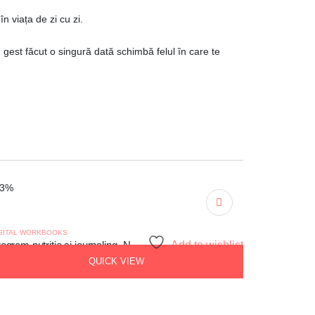
în viața de zi cu zi.
gest făcut o singură dată schimbă felul în care te
53%
GITAL WORKBOOKS
Program nutriție și journaling -NO PMS
Add to wishlist
QUICK VIEW
Prețul
Prețul
69,00
lei
79,00
lei
inițial
curent
a
este: