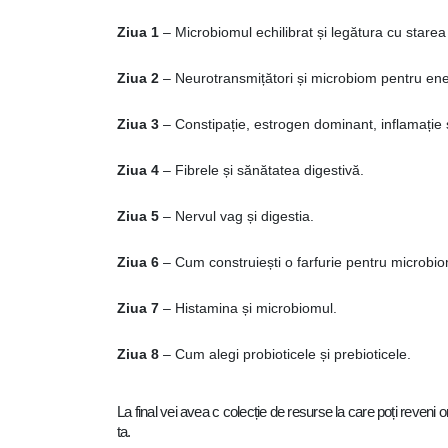
Ziua 1
– Microbiomul echilibrat și legătura cu starea
Ziua 2
– Neurotransmițători și microbiom pentru ener
Ziua 3
– Constipație, estrogen dominant, inflamație 
Ziua 4
– Fibrele și sănătatea digestivă.
Ziua 5
– Nervul vag și digestia.
Ziua 6
– Cum construiești o farfurie pentru microbi
Ziua 7
– Histamina și microbiomul.
Ziua 8
– Cum alegi probioticele și prebioticele.
La final vei avea c colecție de resurse la care poți reveni o
ta.