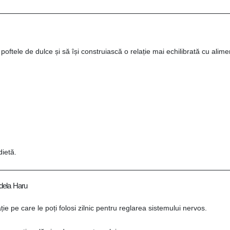
tele de dulce și să își construiască o relație mai echilibrată cu alimen
dietă.
Adela Haru
ie pe care le poți folosi zilnic pentru reglarea sistemului nervos.