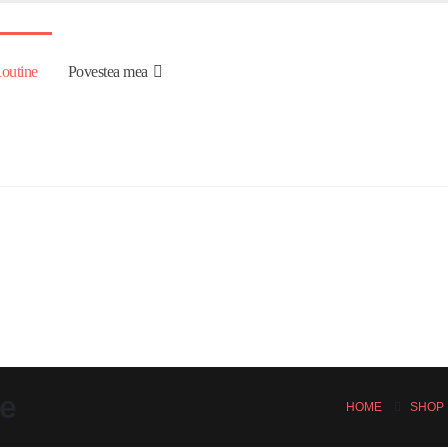
outine
Povestea mea
me
HOME
SHOP