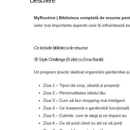
Descriere
MyRoutine | Biblioteca completă de resurse pentr
celor mai importante aspecte care îți influențează sta
Ce include biblioteca de resurse:
🦋 Style Challenge (8 zile) cu Ema Baniță
Un program practic dedicat organizării garderobei și d
Ziua 1 – Tipuri de corp, siluetă și proporții
Ziua 2 – Personalitatea stilului tău
Ziua 3 – Cum să faci shopping mai inteligent
Ziua 4 – Ce înseamnă o garderobă funcțională
Ziua 5 – Culorile: cum le alegi și ce impact au
Ziua 6 – Ce să porți când nu știi ce să porți