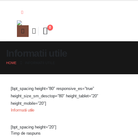
0
Informatii utile
HOME
INFORMATII UTILE
[bpt_spacing height=”80″ responsive_es=”true”
height_size_sm_desctop=”80″ height_tablet=”20″
height_mobile=”20″]
Informatii utile
[bpt_spacing height=”20″]
Timp de raspuns