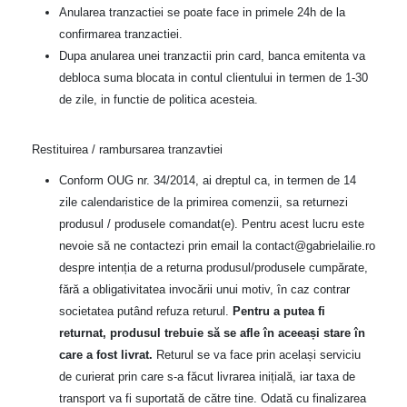
Anularea tranzactiei se poate face in primele 24h de la
confirmarea tranzactiei.
Dupa anularea unei tranzactii prin card, banca emitenta va
debloca suma blocata in contul clientului in termen de 1-30
de zile, in functie de politica acesteia.
Restituirea / rambursarea tranzavtiei
Conform OUG nr. 34/2014, ai dreptul ca, in termen de 14
zile calendaristice de la primirea comenzii, sa returnezi
produsul / produsele comandat(e). Pentru acest lucru este
nevoie să ne contactezi prin email la contact@gabrielailie.ro
despre intenția de a returna produsul/produsele cumpărate,
fără a obligativitatea invocării unui motiv, în caz contrar
societatea putând refuza returul.
Pentru a putea fi
returnat, produsul trebuie să se afle în aceeași stare în
care a fost livrat.
Returul se va face prin același serviciu
de curierat prin care s-a făcut livrarea inițială, iar taxa de
transport va fi suportată de către tine. Odată cu finalizarea