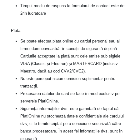
Timpul mediu de raspuns la formularul de contact este de
24h lucratoare
Plata
Se poate efectua plata online cu cardul personal sau al
firmei dumneavoastră, în condiții de siguranță deplină.
Cardurile acceptate la plată sunt cele emise sub siglele
VISA (Classic și Electron) și MASTERCARD (inclusiv
Maestro, dacă au cod CVV2/CVC2).
Nu este perceput niciun comision suplimentar pentru
tranzacții.
Procesarea datelor de card se face în mod exclusiv pe
serverele PlatiOnline.
Siguranța informațiilor dvs. este garantată de faptul că
PlatiOnline nu stochează datele confidențiale ale cardului
dvs, ci le trimite criptat pe o conexiune securizată către
banca procesatoare. În acest fel informațiile dvs. sunt în
sigurantă.