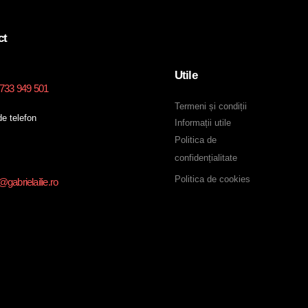
ct
Utile
0733 949 501
Termeni și condiții
e telefon
Informații utile
Politica de
confidențialitate
Politica de cookies
gabrielailie.ro