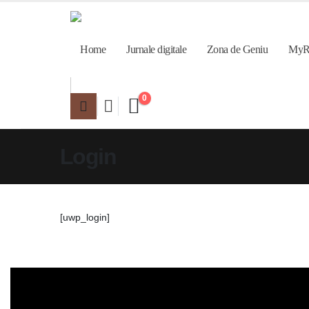
Home
Jurnale digitale
Zona de Geniu
MyR
0
Login
[uwp_login]