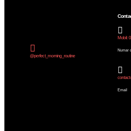
Conta
Mobil: 
Numar d
@perfect_morning_routine
contact@
Email