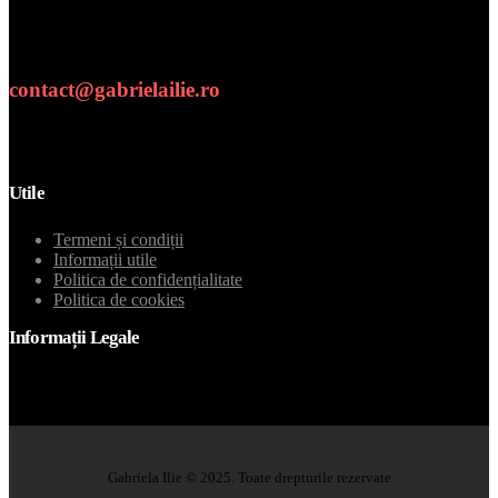
Numar de telefon
contact@gabrielailie.ro
Email
Utile
Termeni și condiții
Informații utile
Politica de confidențialitate
Politica de cookies
Informații Legale
Gabriela Ilie © 2025. Toate drepturile rezervate