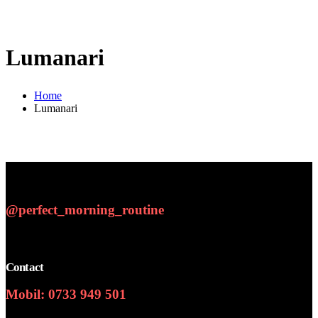
Lumanari
Home
Lumanari
@perfect_morning_routine
Contact
Mobil: 0733 949 501