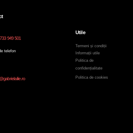
ct
Utile
0733 949 501
Termeni și condiții
e telefon
Informații utile
Politica de
confidențialitate
Politica de cookies
gabrielailie.ro