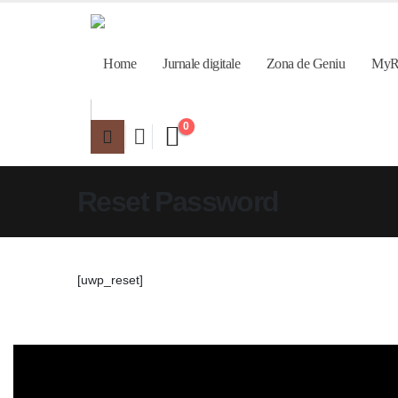
Home
Jurnale digitale
Zona de Geniu
MyR
0
Reset Password
[uwp_reset]