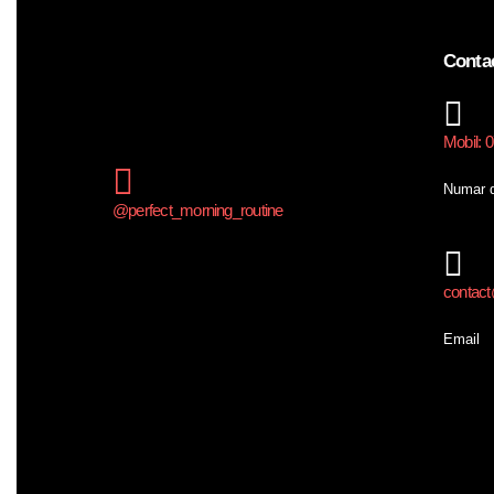
Conta
Mobil: 
Numar d
@perfect_morning_routine
contact@
Email