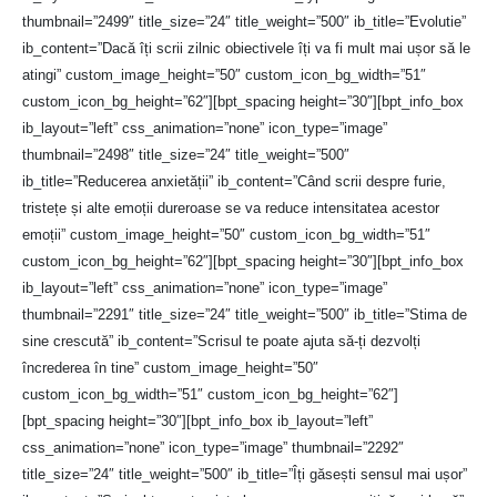
thumbnail=”2499″ title_size=”24″ title_weight=”500″ ib_title=”Evolutie”
ib_content=”Dacă îți scrii zilnic obiectivele îți va fi mult mai ușor să le
atingi” custom_image_height=”50″ custom_icon_bg_width=”51″
custom_icon_bg_height=”62″][bpt_spacing height=”30″][bpt_info_box
ib_layout=”left” css_animation=”none” icon_type=”image”
thumbnail=”2498″ title_size=”24″ title_weight=”500″
ib_title=”Reducerea anxietății” ib_content=”Când scrii despre furie,
tristețe și alte emoții dureroase se va reduce intensitatea acestor
emoții” custom_image_height=”50″ custom_icon_bg_width=”51″
custom_icon_bg_height=”62″][bpt_spacing height=”30″][bpt_info_box
ib_layout=”left” css_animation=”none” icon_type=”image”
thumbnail=”2291″ title_size=”24″ title_weight=”500″ ib_title=”Stima de
sine crescută” ib_content=”Scrisul te poate ajuta să-ți dezvolți
încrederea în tine” custom_image_height=”50″
custom_icon_bg_width=”51″ custom_icon_bg_height=”62″]
[bpt_spacing height=”30″][bpt_info_box ib_layout=”left”
css_animation=”none” icon_type=”image” thumbnail=”2292″
title_size=”24″ title_weight=”500″ ib_title=”Îți găsești sensul mai ușor”