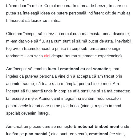
trăiam doar în minte. Corpul meu era în starea de freeze, în care nu
putea să înțeleagă ideea de putere personală indiferent cât de mult aș
fi încercat să lucrez cu mintea.
Când am început să lucrez cu corpul nu a mai existat acea disociere,
mi-am dat voie să fiu, așa cum sunt și să mă bucur de asta. Inevitabil
toți avem traumele noastre prinse în corp sub forma unei energii
reprimate – am scris
aici
despre trauma și somatic experiencing)
Am început să combin
lucrul emoțional cu cel somatic
și am
înțeles că puterea personală vine din a accepta că am trecut prin
anumite traume, că toate s-au întâmplat pentru binele meu. Am
început să fiu atentă unde în corp se află tensiune și să mă conectez
la resursele mele. Atunci când integram si suntem recunoscatori
pentru acele lucruri care nu ne plac la noi (vina și rușinea in mod
special) devenim întregi.
Am creat un proces care se numește
Emotional Embodiment
unde
lucrăm pe
plan mental
( cine sunt, ce vreau),
emoțional
(ce simt,