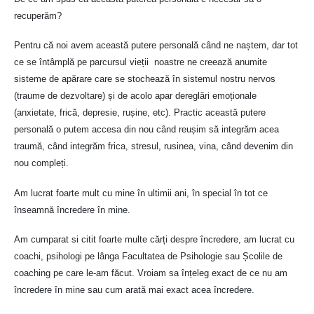
recuperăm?
Pentru că noi avem această putere personală când ne naștem, dar tot
ce se întâmplă pe parcursul vieții noastre ne creează anumite
sisteme de apărare care se stochează în sistemul nostru nervos
(traume de dezvoltare) și de acolo apar dereglări emoționale
(anxietate, frică, depresie, rușine, etc). Practic această putere
personală o putem accesa din nou când reușim să integrăm acea
traumă, când integrăm frica, stresul, rusinea, vina, când devenim din
nou compleți.
Am lucrat foarte mult cu mine în ultimii ani, în special în tot ce
înseamnă încredere în mine.
Am cumparat si citit foarte multe cărți despre încredere, am lucrat cu
coachi, psihologi pe lânga Facultatea de Psihologie sau Școlile de
coaching pe care le-am făcut. Vroiam sa înțeleg exact de ce nu am
încredere în mine sau cum arată mai exact acea încredere.