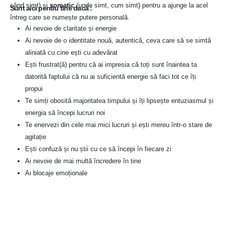
când simt) și
somatic
(unde simt, cum simt) pentru a ajunge la acel
Sunt aici pentru tine dacă :
întreg care se numește putere personală.
Ai nevoie de claritate și energie
Ai nevoie de o identitate nouă, autentică, ceva care să se simtă
aliniată cu cine ești cu adevărat
Ești frustrat(ă) pentru că ai impresia că toți sunt înaintea ta
datorită faptului că nu ai suficientă energie să faci tot ce îți
propui
Te simți obosită majoritatea timpului și îți lipsește entuziasmul și
energia să începi lucruri noi
Te enervezi din cele mai mici lucruri și ești mereu într-o stare de
agitație
Ești confuză și nu știi cu ce să începi în fiecare zi
Ai nevoie de mai multă încredere în tine
Ai blocaje emoționale