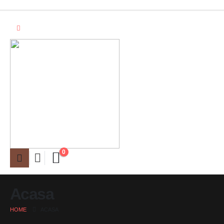
0
Acasa
HOME
ACASA