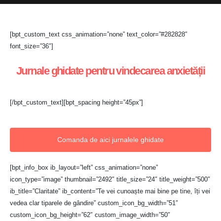
[bpt_custom_text css_animation=”none” text_color=”#282828″
font_size=”36″]
Jurnale ghidate pentru vindecarea anxietății
[/bpt_custom_text][bpt_spacing height=”45px”]
Comanda de aici jurnalele ghidate
[bpt_info_box ib_layout=”left” css_animation=”none”
icon_type=”image” thumbnail=”2492″ title_size=”24″ title_weight=”500″
ib_title=”Claritate” ib_content=”Te vei cunoaște mai bine pe tine, îți vei
vedea clar tiparele de gândire” custom_icon_bg_width=”51″
custom_icon_bg_height=”62″ custom_image_width=”50″