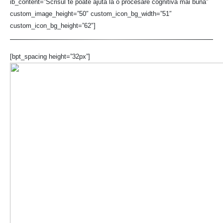
ib_content=”Scrisul te poate ajuta la o procesare cognitivă mai bună”
custom_image_height=”50″ custom_icon_bg_width=”51″
custom_icon_bg_height=”62″]
[bpt_spacing height=”32px”]