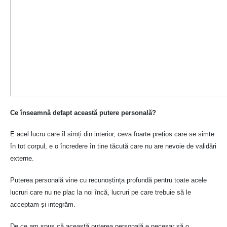
Ce înseamnă defapt această putere personală?
E acel lucru care îl simți din interior, ceva foarte prețios care se simte
în tot corpul, e o încredere în tine tăcută care nu are nevoie de validări
externe.
Puterea personală vine cu recunoștința profundă pentru toate acele
lucruri care nu ne plac la noi încă, lucruri pe care trebuie să le
acceptam și integrăm.
De ce am spus că această puterea personală e necesar să o