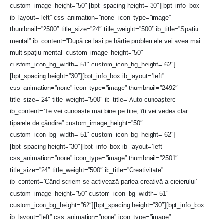
custom_image_height=”50″][bpt_spacing height=”30″][bpt_info_box
ib_layout=”left” css_animation=”none” icon_type=”image”
thumbnail=”2500″ title_size=”24″ title_weight=”500″ ib_title=”Spațiu
mental” ib_content=”După ce lași pe hârtie problemele vei avea mai
mult spațiu mental” custom_image_height=”50″
custom_icon_bg_width=”51″ custom_icon_bg_height=”62″]
[bpt_spacing height=”30″][bpt_info_box ib_layout=”left”
css_animation=”none” icon_type=”image” thumbnail=”2492″
title_size=”24″ title_weight=”500″ ib_title=”Auto-cunoaștere”
ib_content=”Te vei cunoaște mai bine pe tine, îți vei vedea clar
tiparele de gândire” custom_image_height=”50″
custom_icon_bg_width=”51″ custom_icon_bg_height=”62″]
[bpt_spacing height=”30″][bpt_info_box ib_layout=”left”
css_animation=”none” icon_type=”image” thumbnail=”2501″
title_size=”24″ title_weight=”500″ ib_title=”Creativitate”
ib_content=”Când scriem se activează partea creativă a creierului”
custom_image_height=”50″ custom_icon_bg_width=”51″
custom_icon_bg_height=”62″][bpt_spacing height=”30″][bpt_info_box
ib_layout=”left” css_animation=”none” icon_type=”image”