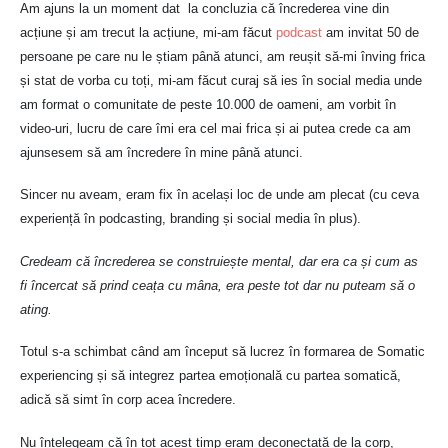
Am ajuns la un moment dat la concluzia că încrederea vine din
acțiune și am trecut la acțiune, mi-am făcut
podcast
am invitat 50 de
persoane pe care nu le știam până atunci, am reușit să-mi înving frica
și stat de vorba cu toți, mi-am făcut curaj să ies în social media unde
am format o comunitate de peste 10.000 de oameni, am vorbit în
video-uri, lucru de care îmi era cel mai frica și ai putea crede ca am
ajunsesem să am încredere în mine până atunci.
Sincer nu aveam, eram fix în același loc de unde am plecat (cu ceva
experiență în podcasting, branding și social media în plus).
Credeam că încrederea se construiește mental, dar era ca și cum as
fi încercat să prind ceața cu mâna, era peste tot dar nu puteam să o
ating.
Totul s-a schimbat când am început să lucrez în formarea de Somatic
experiencing și să integrez partea emoțională cu partea somatică,
adică să simt în corp acea încredere.
Nu înțelegeam că în tot acest timp eram deconectată de la corp,