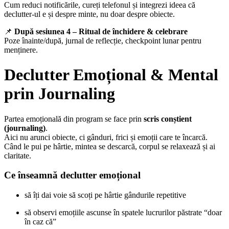
Cum reduci notificările, cureți telefonul și integrezi ideea că
declutter-ul e și despre minte, nu doar despre obiecte.
📌
După sesiunea 4 – Ritual de închidere & celebrare
Poze înainte/după, jurnal de reflecție, checkpoint lunar pentru
menținere.
Declutter Emoțional & Mental
prin Journaling
Partea emoțională din program se face prin
scris conștient
(journaling)
.
Aici nu arunci obiecte, ci gânduri, frici și emoții care te încarcă.
Când le pui pe hârtie, mintea se descarcă, corpul se relaxează și ai
claritate.
Ce înseamnă declutter emoțional
să îți dai voie să scoți pe hârtie gândurile repetitive
să observi emoțiile ascunse în spatele lucrurilor păstrate “doar
în caz că”