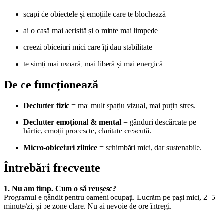
scapi de obiectele și emoțiile care te blochează
ai o casă mai aerisită și o minte mai limpede
creezi obiceiuri mici care îți dau stabilitate
te simți mai ușoară, mai liberă și mai energică
De ce funcționează
Declutter fizic
= mai mult spațiu vizual, mai puțin stres.
Declutter emoțional & mental
= gânduri descărcate pe
hârtie, emoții procesate, claritate crescută.
Micro-obiceiuri zilnice
= schimbări mici, dar sustenabile.
Întrebări frecvente
1. Nu am timp. Cum o să reușesc?
Programul e gândit pentru oameni ocupați. Lucrăm pe pași mici, 2–5
minute/zi, și pe zone clare. Nu ai nevoie de ore întregi.