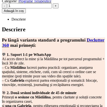
Categorie:
Programe Terapeutice
-
+
Adaugă în coș
Descriere
Descriere
Pe lângă varianta standard a programului
Declutter
360
mai primești:
💬
1. Suport 1:1 pe WhatsApp
Ai acces direct la mine și la Mădălina pe tot parcursul programului +
încă 30 de zile.
– Cu
Mădălina
lucrezi partea practică: organizare, aranjarea
spațiului, sisteme, etichete, cutii, cum să creezi o ordine care se
menține (poți trimite poze sau video din spațiile tale).
– Cu
Gabriela
explorezi partea emoțională și somatică: blocaje,
vinovăție, rezistență, journaling și recăpătarea energiei.
🎯
2. Două sesiuni individuale de 45 de minute
Primești
o sesiune cu Mădălina
, pentru claritate și soluții concrete
în organizarea casei,
și
una cu Gabriela
, pentru eliberarea emoțională și reconectarea la