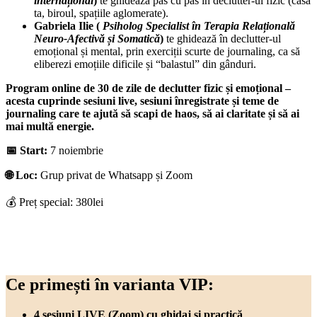
internațional
)
te ghidează pas cu pas în declutter-ul fizic (casa
ta, biroul, spațiile aglomerate).
Gabriela
Ilie (
Psiholog Specialist în Terapia Relațională
Neuro-Afectivă și Somatică
)
te ghidează în declutter-ul
emoțional și mental, prin exerciții scurte de journaling, ca să
eliberezi emoțiile dificile și “balastul” din gânduri.
Program online de 30 de zile de declutter fizic și emoțional –
acesta cuprinde sesiuni live, sesiuni înregistrate și teme de
journaling care te ajută să scapi de haos, să ai claritate și să ai
mai multă energie.
📅 Start:
7 noiembrie
🌐 Loc:
Grup privat de Whatsapp și Zoom
💰 Preț special: 380lei
Ce primești în varianta VIP:
4 sesiuni LIVE (Zoom) cu ghidaj și practică