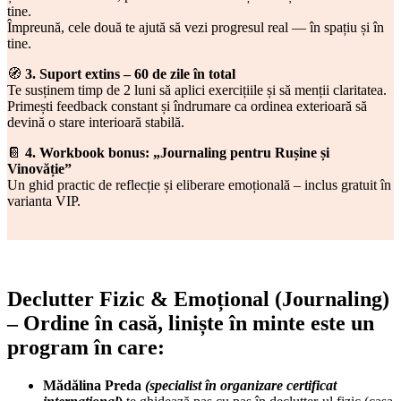
tine.
Împreună, cele două te ajută să vezi progresul real — în spațiu și în
tine.
🧭
3. Suport extins – 60 de zile în total
Te susținem timp de 2 luni să aplici exercițiile și să menții claritatea.
Primești feedback constant și îndrumare ca ordinea exterioară să
devină o stare interioară stabilă.
📔
4. Workbook bonus: „Journaling pentru Rușine și
Vinovăție”
Un ghid practic de reflecție și eliberare emoțională – inclus gratuit în
varianta VIP.
Declutter Fizic & Emoțional (Journaling)
– Ordine în casă, liniște în minte
este un
program în care:
Mădălina Preda
(specialist în organizare certificat