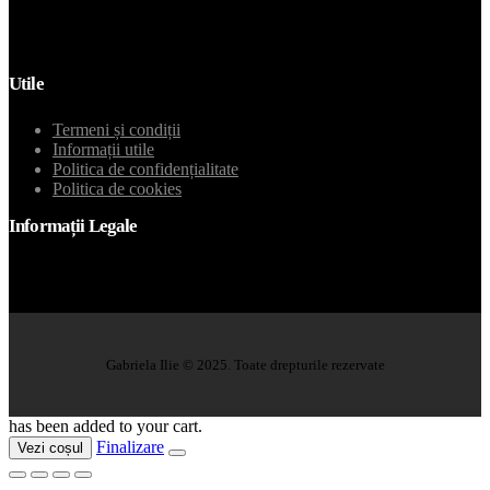
Email
Utile
Termeni și condiții
Informații utile
Politica de confidențialitate
Politica de cookies
Informații Legale
Gabriela Ilie © 2025. Toate drepturile rezervate
has been added to your cart.
Finalizare
Vezi coșul