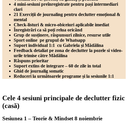
4 mini-sesiuni preînregistrate pentru pași intermediari
clari
21 Exerciții de journaling pentru declutter emoțional &
mental
Check-listuri & micro-obiceiuri aplicabile imediat
Înregistrări ca să poți relua oricând
Grup de susținere, răspunsuri zilnice, resurse utile
Sport online pe grupul de Whatsapp
Suport individual 1:1 cu Gabriela și Mădălina
Feedback detaliat pe zona de declutter la pozele si video-
urile trimise către Mădălina
Răspuns prioritar
Suport extins de integrare – 60 de zile in total
Ghid de journalig somatic
Reduceri la următoarele programe și la sesiunile 1:1
Cele 4 sesiuni principale de declutter fizic
(casă)
Sesiunea 1 – Teorie & Mindset 8 noiembrie