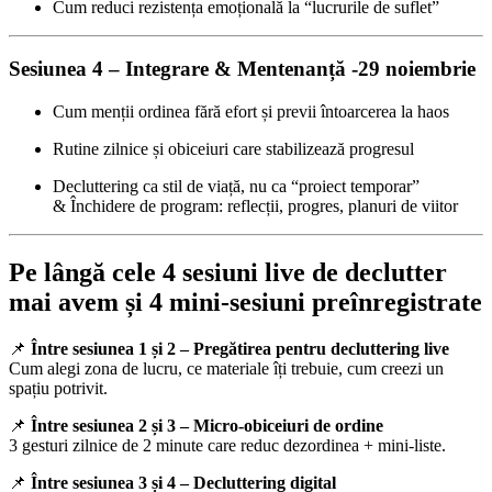
Cum reduci rezistența emoțională la “lucrurile de suflet”
Sesiunea 4 – Integrare & Mentenanță -29 noiembrie
Cum menții ordinea fără efort și previi întoarcerea la haos
Rutine zilnice și obiceiuri care stabilizează progresul
Decluttering ca stil de viață, nu ca “proiect temporar”
& Închidere de program: reflecții, progres, planuri de viitor
Pe lângă cele 4 sesiuni live de declutter
mai avem și 4 mini-sesiuni preînregistrate
📌
Între sesiunea 1 și 2 – Pregătirea pentru decluttering live
Cum alegi zona de lucru, ce materiale îți trebuie, cum creezi un
spațiu potrivit.
📌
Între sesiunea 2 și 3 – Micro-obiceiuri de ordine
3 gesturi zilnice de 2 minute care reduc dezordinea + mini-liste.
📌
Între sesiunea 3 și 4 – Decluttering digital