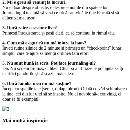
2. Mi-e greu să renunț la lucruri.
Nu e doar despre obiecte, e despre emoțiile din spatele lor.
Journalingul te ajută să vezi ce frică sau vină te ține blocată și să
eliberezi mai ușor.
3. Dacă ratez o sesiune live?
Primești înregistrarea și pașii clari, ca să continui în ritmul tău.
4. Cum mă asigur că nu mă întorc la haos?
Înveți rutine zilnice de 2 minute și primești un “checkpoint” lunar
simplu, care te ajută să menții ordinea fără efort.
5. Nu sunt bună la scris. Pot face journaling-ul?
Da. Nu scriem frumos, ci liber. Chiar și 2–3 fraze te pot ajuta să îți
clarifici gândurile și să scazi anxietatea.
6. Dacă familia mea nu mă susține?
Începi cu spațiile tale (sertar, dulap, birou). Odată ce văd schimbarea
la tine, cei din jur tind să se inspire. Nu ai nevoie să-i convingi, ci
doar să fii exemplul.
Mai multă inspirație