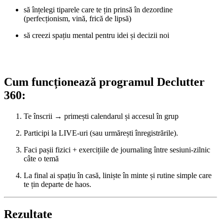
să înțelegi tiparele care te țin prinsă în dezordine
(perfecționism, vină, frică de lipsă)
să creezi spațiu mental pentru idei și decizii noi
Cum funcționează programul Declutter
360:
Te înscrii → primești calendarul și accesul în grup
Participi la LIVE-uri (sau urmărești înregistrările).
Faci pașii fizici + exercițiile de journaling între sesiuni-zilnic
câte o temă
La final ai spațiu în casă, liniște în minte și rutine simple care
te țin departe de haos.
Rezultate