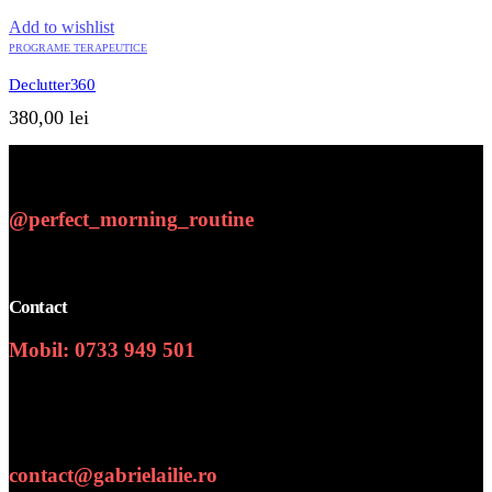
Add to wishlist
PROGRAME TERAPEUTICE
Declutter360
380,00
lei
@perfect_morning_routine
Contact
Mobil: 0733 949 501
Numar de telefon
contact@gabrielailie.ro