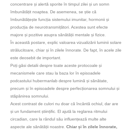
concentrare și alertă sporite în timpul zilei și un somn
îmbunătățit noaptea. De asemenea, se știe că
îmbunătățește funcția sistemului imunitar, hormonii și
producția de neurotransmițători. Acestea sunt efecte
majore și pozitive asupra sănătății mentale și fizice.
În această postare, explic valoarea vizualizării luminii solare
strălucitoare, chiar și în zilele înnorate. De fapt, în acele zile
este deosebit de important.
Poți găsi detalii despre toate aceste protocoale și
mecanismele care stau la baza lor în episoadele
podcastului hubermanlab despre lumină și sănătate,
precum și în episoadele despre perfecționarea somnului și
stăpânirea somnului.
Acest contrast de culori nu doar că încântă ochiul, dar are
și un fundament științific. El ajută la reglarea ritmului
circadian, care la rândul său influențează multe alte
aspecte ale sănătății noastre.
Chiar și în zilele înnorate,