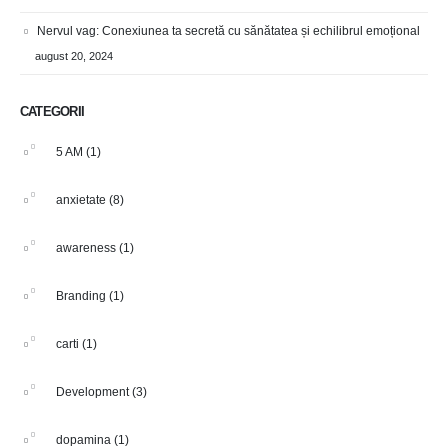
Nervul vag: Conexiunea ta secretă cu sănătatea și echilibrul emoțional
august 20, 2024
CATEGORII
5 AM
(1)
anxietate
(8)
awareness
(1)
Branding
(1)
carti
(1)
Development
(3)
dopamina
(1)