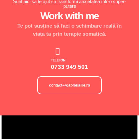
Sunt aici să te ajut să transformi anxietatea într-o super-
putere
Work with me
Te pot susține să faci o schimbare reală în
viața ta prin terapie somatică.
TELEFON
0733 949 501
contact@gabrielailie.ro