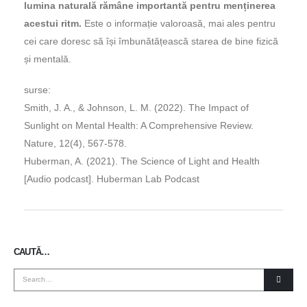
lumina naturală rămâne importantă pentru menținerea
acestui ritm.
Este o informație valoroasă, mai ales pentru
cei care doresc să își îmbunătățească starea de bine fizică
și mentală.
surse:
Smith, J. A., & Johnson, L. M. (2022). The Impact of
Sunlight on Mental Health: A Comprehensive Review.
Nature, 12(4), 567-578.
Huberman, A. (2021). The Science of Light and Health
[Audio podcast]. Huberman Lab Podcast
CAUTĂ…