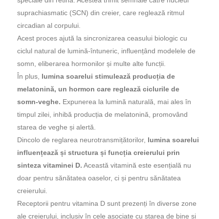
speciale din retină. Acestea trimit semnale către nucleul
suprachiasmatic (SCN) din creier, care reglează ritmul
circadian al corpului.
Acest proces ajută la sincronizarea ceasului biologic cu
ciclul natural de lumină-întuneric, influențând modelele de
somn, eliberarea hormonilor și multe alte funcții.
În plus,
lumina soarelui stimulează producția de
melatonină, un hormon care reglează ciclurile de
somn-veghe.
Expunerea la lumină naturală, mai ales în
timpul zilei, inhibă producția de melatonină, promovând
starea de veghe și alertă.
Dincolo de reglarea neurotransmițătorilor,
lumina soarelui
influențează și structura și funcția creierului prin
sinteza vitaminei D.
Această vitamină este esențială nu
doar pentru sănătatea oaselor, ci și pentru sănătatea
creierului.
Receptorii pentru vitamina D sunt prezenți în diverse zone
ale creierului, inclusiv în cele asociate cu starea de bine și