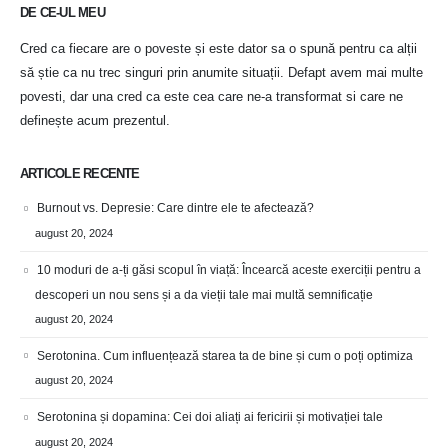
DE CE-UL MEU
Cred ca fiecare are o poveste și este dator sa o spună pentru ca alții
să știe ca nu trec singuri prin anumite situații. Defapt avem mai multe
povesti, dar una cred ca este cea care ne-a transformat si care ne
definește acum prezentul.
ARTICOLE RECENTE
Burnout vs. Depresie: Care dintre ele te afectează?
august 20, 2024
10 moduri de a-ți găsi scopul în viață: Încearcă aceste exerciții pentru a
descoperi un nou sens și a da vieții tale mai multă semnificație
august 20, 2024
Serotonina. Cum influențează starea ta de bine și cum o poți optimiza
august 20, 2024
Serotonina și dopamina: Cei doi aliați ai fericirii și motivației tale
august 20, 2024