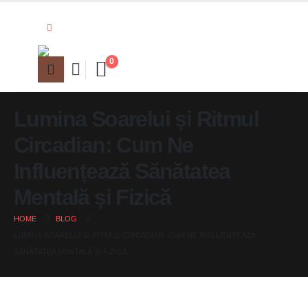
0
Lumina Soarelui și Ritmul
Circadian: Cum Ne
Influențează Sănătatea
Mentală și Fizică
HOME
BLOG
LUMINA SOARELUI ȘI RITMUL CIRCADIAN: CUM NE INFLUENȚEAZĂ
SĂNĂTATEA MENTALĂ ȘI FIZICĂ