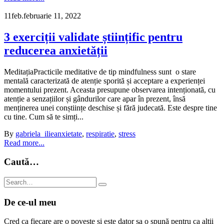
11
feb.
februarie 11, 2022
3 exerciții validate științific pentru
reducerea anxietății
MeditațiaPracticile meditative de tip mindfulness sunt o stare
mentală caracterizată de atenție sporită și acceptare a experienței
momentului prezent. Aceasta presupune observarea intenționată, cu
atenție a senzațiilor și gândurilor care apar în prezent, însă
menținerea unei conștiințe deschise și fără judecată. Este despre tine
cu tine. Cum să te simți...
By
gabriela_ilie
anxietate
,
respiratie
,
stress
Read more...
Caută…
De ce-ul meu
Cred ca fiecare are o poveste și este dator sa o spună pentru ca alții