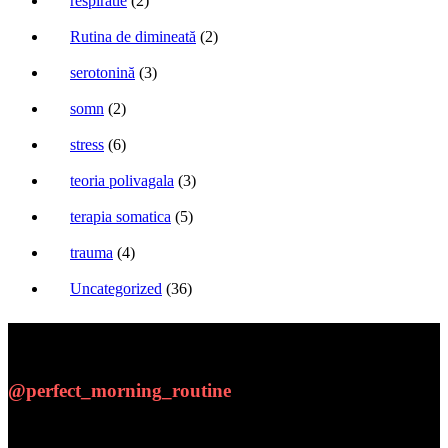
respiratie
(2)
Rutina de dimineată
(2)
serotonină
(3)
somn
(2)
stress
(6)
teoria polivagala
(3)
terapia somatica
(5)
trauma
(4)
Uncategorized
(36)
@perfect_morning_routine