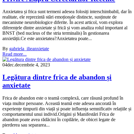
Anxietatea și frica sunt termeni adesea folosiți interschimbabil, dar în
realitate, ele reprezintă stări emoționale distincte, susținute de
mecanisme neurobiologice diferite. În acest articol, vom explora
diferențele dintre anxietate și frică și vom analiza rolul important al
BNST (bed nucleus of the stria terminalis) în gestionarea
anxietății.Ce este anxietatea?Anxietatea poate...
By
gabriela_ilie
anxietate
Read more...
04
dec.
decembrie 4, 2023
Legătura dintre frica de abandon și
anxietate
Frica de abandon este o teamă complexă, care răsună profund în
viața multor persoane. Această teamă este adesea ancorată în
experiențe timpurii din viață și poate influența semnificativ relațiile și
comportamentul unui individ.Origini și Manifestări Frica de
abandon poate avea rădăcini în copilărie, de obicei legate de
pierderea sau separarea...