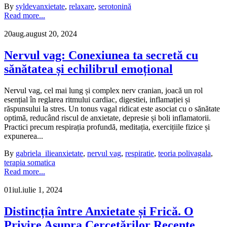
By
syldev
anxietate
,
relaxare
,
serotonină
Read more...
20
aug.
august 20, 2024
Nervul vag: Conexiunea ta secretă cu
sănătatea și echilibrul emoțional
Nervul vag, cel mai lung și complex nerv cranian, joacă un rol
esențial în reglarea ritmului cardiac, digestiei, inflamației și
răspunsului la stres. Un tonus vagal ridicat este asociat cu o sănătate
optimă, reducând riscul de anxietate, depresie și boli inflamatorii.
Practici precum respirația profundă, meditația, exercițiile fizice și
expunerea...
By
gabriela_ilie
anxietate
,
nervul vag
,
respiratie
,
teoria polivagala
,
terapia somatica
Read more...
01
iul.
iulie 1, 2024
Distincția între Anxietate și Frică. O
Privire Asupra Cercetărilor Recente