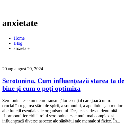
anxietate
Home
Blog
anxietate
20
aug.
august 20, 2024
Serotonina. Cum influențează starea ta de
bine și cum o poți optimiza
Serotonina este un neurotransmițător esențial care joacă un rol
crucial în reglarea stării de spirit, a somnului, a apetitului și a multor
alte funcții esențiale ale organismului. Deși este adesea denumită
„hormonul fericirii”, rolul serotoninei este mult mai complex și
influențează diverse aspecte ale sănătății tale mentale și fizice. În...