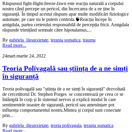
Răspunsul fight-flight-freeze-fawn este reacția naturală a corpului
nostru când percepe un pericol, din încercarea de a ne ține în
siguranță. În timpul acestui răspuns apar multe modificări fiziologice
automate, pe care nu le putem controla.🧠Reacția începe în
amigdala, partea creierului responsabilă de percepția fricii. Amigdala
răspunde trimițând semnale către hipotalamus,...
By
gabriela_ilie
anxietate
,
terapia somatica
,
trauma
Read more...
24
mart.
martie 24, 2022
Teoria Polivagală sau știința de a ne simți
în siguranță
Teoria polivagală sau "știința de a ne simți în siguranță" dezvoltată
de cercetătorul Dr. Stephen Porges se concentrează pe ceea ce se
întâmplă în corp și în sistemul nervos și explică modul în care
sentimentele noastre de siguranță, pericol sau amenințare pot
influența comportamentul nostru.Mintea și corpul sunt conectate
prin...
By
gabriela_ilie
anxietate
,
teoria polivagala
,
terapia somatica
Read more...