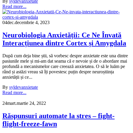
By
syldev
anxietate
Read more...
04
dec.
decembrie 4, 2023
Neurobiologia Anxietății: Ce Ne Învată
Interacțiunea dintre Cortex și Amygdala
După cum deja bine știi, să vorbesc despre anxietate este una dintre
pasiunile mele și mi-am dat seama că e nevoie și de o abordare mai
profundă a mecanismelor care creează anxietatea. O să le luăm pe
rând și astăzi vreau să îți povestesc puțin despre neuroștiința
anxietății și ce...
By
syldev
anxietate
Read more...
24
mart.
martie 24, 2022
Răspunsuri automate la stres – fight-
flight-freeze-fawn