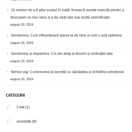
10 moduri de a-ți găsi scopul în viață: Încearcă aceste exerciții pentru a
descoperi un nou sens și a da vieții tale mai multă semnificație
august 20, 2024
Serotonina. Cum influențează starea ta de bine și cum o poți optimiza
august 20, 2024
Serotonina și dopamina: Cei doi aliați ai fericirii și motivației tale
august 20, 2024
Nervul vag: Conexiunea ta secretă cu sănătatea și echilibrul emoțional
august 20, 2024
CATEGORII
5 AM
(1)
anxietate
(8)