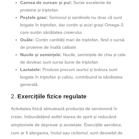
Carnea de curcan și pui:
Surse excelente de
proteine și triptofan.
Peștele gras:
Somonul și sardinele nu doar că sunt
bogate în triptofan, dar conțin și acizi grași Omega-3,
care susțin sănătatea creierului.
Ouăle:
Conțin cantități mari de triptofan, fiind o sursă
de proteine de înaltă calitate.
Nucile și semințele:
Nucile, semințele de chia și cele
de dovleac sunt surse bune de triptofan.
Lactatele:
Produse precum iaurtul și brânza sunt
bogate în triptofan și calciu, contribuind la sănătatea
generală.
2.
Exercițiile fizice regulate
Activitatea fizică stimulează producția de serotonină în
creier, îmbunătățind astfel starea de spirit și reducând
simptomele de depresie și anxietate. Exercițiile aerobice,
cum ar fi alergarea, înotul sau ciclismul, sunt deosebit de