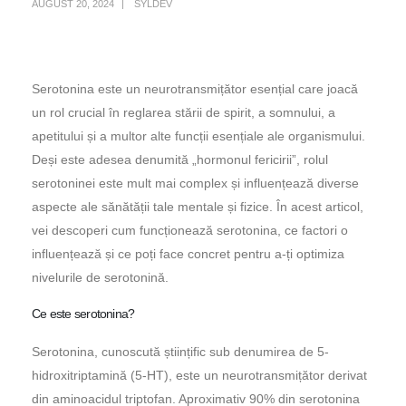
AUGUST 20, 2024
SYLDEV
Serotonina este un neurotransmițător esențial care joacă
un rol crucial în reglarea stării de spirit, a somnului, a
apetitului și a multor alte funcții esențiale ale organismului.
Deși este adesea denumită „hormonul fericirii”, rolul
serotoninei este mult mai complex și influențează diverse
aspecte ale sănătății tale mentale și fizice. În acest articol,
vei descoperi cum funcționează serotonina, ce factori o
influențează și ce poți face concret pentru a-ți optimiza
nivelurile de serotonină.
Ce este serotonina?
Serotonina, cunoscută științific sub denumirea de 5-
hidroxitriptamină (5-HT), este un neurotransmițător derivat
din aminoacidul triptofan. Aproximativ 90% din serotonina