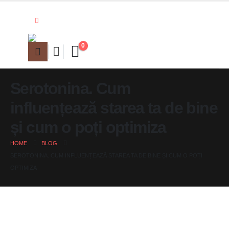
0
Serotonina. Cum
influențează starea ta de bine
și cum o poți optimiza
HOME
BLOG
SEROTONINA. CUM INFLUENȚEAZĂ STAREA TA DE BINE ȘI CUM O POȚI
OPTIMIZA