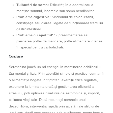
Tulburări de somn:
Dificultăți în a adormi sau a
menține somnul, insomnie sau somn neodihnitor.
Probleme digestive:
Sindromul de colon iritabil,
constipație sau diaree, legate de funcționarea tractului
gastrointestinal.
Probleme cu apetitul:
Supraalimentarea sau
pierderea poftei de mâncare, pofte alimentare intense,
în special pentru carbohidrați.
Concluzie
Serotonina joacă un rol esențial în menținerea echilibrului
tău mental și fizic. Prin abordări simple și practice, cum ar fi
o alimentație bogată în triptofan, exerciții fizice regulate,
expunere la lumina naturală și gestionarea eficientă a
stresului, poți optimiza nivelurile de serotonină și, implicit,
calitatea vieții tale. Dacă recunoști semnele unui
dezechilibru, intervenția rapidă prin ajustări ale stilului de
viață sau, dacă este necesar, prin suplimente, poate face o