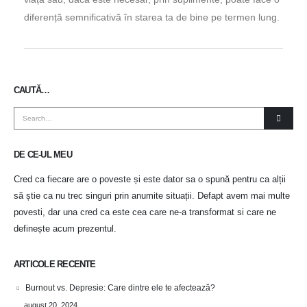
diferență semnificativă în starea ta de bine pe termen lung.
CAUTĂ…
DE CE-UL MEU
Cred ca fiecare are o poveste și este dator sa o spună pentru ca alții
să știe ca nu trec singuri prin anumite situații. Defapt avem mai multe
povesti, dar una cred ca este cea care ne-a transformat si care ne
definește acum prezentul.
ARTICOLE RECENTE
Burnout vs. Depresie: Care dintre ele te afectează?
august 20, 2024