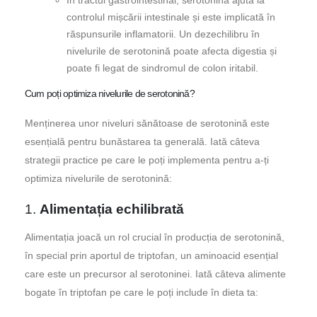
În tractul gastrointestinal, serotonina ajută la
controlul mișcării intestinale și este implicată în
răspunsurile inflamatorii. Un dezechilibru în
nivelurile de serotonină poate afecta digestia și
poate fi legat de sindromul de colon iritabil.
Cum poți optimiza nivelurile de serotonină?
Menținerea unor niveluri sănătoase de serotonină este
esențială pentru bunăstarea ta generală. Iată câteva
strategii practice pe care le poți implementa pentru a-ți
optimiza nivelurile de serotonină:
1.
Alimentația echilibrată
Alimentația joacă un rol crucial în producția de serotonină,
în special prin aportul de triptofan, un aminoacid esențial
care este un precursor al serotoninei. Iată câteva alimente
bogate în triptofan pe care le poți include în dieta ta: