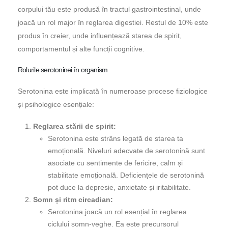
corpului tău este produsă în tractul gastrointestinal, unde
joacă un rol major în reglarea digestiei. Restul de 10% este
produs în creier, unde influențează starea de spirit,
comportamentul și alte funcții cognitive.
Rolurile serotoninei în organism
Serotonina este implicată în numeroase procese fiziologice
și psihologice esențiale:
Reglarea stării de spirit:
Serotonina este strâns legată de starea ta
emoțională. Niveluri adecvate de serotonină sunt
asociate cu sentimente de fericire, calm și
stabilitate emoțională. Deficiențele de serotonină
pot duce la depresie, anxietate și iritabilitate.
Somn și ritm circadian:
Serotonina joacă un rol esențial în reglarea
ciclului somn-veghe. Ea este precursorul