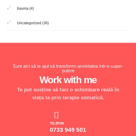
trauma
(4)
Uncategorized
(36)
Sunt aici să te ajut să transformi anxietatea într-o super-
putere
Work with me
Te pot susține să faci o schimbare reală în
viața ta prin terapie somatică.
TELEFON
0733 949 501