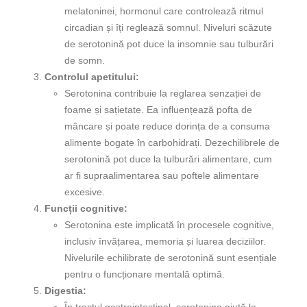
melatoninei, hormonul care controlează ritmul
circadian și îți reglează somnul. Niveluri scăzute
de serotonină pot duce la insomnie sau tulburări
de somn.
Controlul apetitului:
Serotonina contribuie la reglarea senzației de
foame și sațietate. Ea influențează pofta de
mâncare și poate reduce dorința de a consuma
alimente bogate în carbohidrați. Dezechilibrele de
serotonină pot duce la tulburări alimentare, cum
ar fi supraalimentarea sau poftele alimentare
excesive.
Funcții cognitive:
Serotonina este implicată în procesele cognitive,
inclusiv învățarea, memoria și luarea deciziilor.
Nivelurile echilibrate de serotonină sunt esențiale
pentru o funcționare mentală optimă.
Digestia: