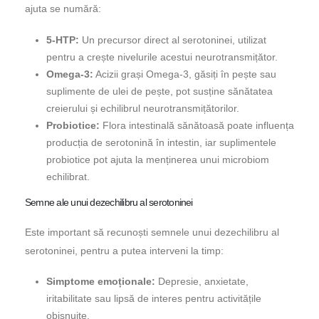
ajuta se numără:
5-HTP:
Un precursor direct al serotoninei, utilizat
pentru a crește nivelurile acestui neurotransmițător.
Omega-3:
Acizii grași Omega-3, găsiți în pește sau
suplimente de ulei de pește, pot susține sănătatea
creierului și echilibrul neurotransmițătorilor.
Probiotice:
Flora intestinală sănătoasă poate influența
producția de serotonină în intestin, iar suplimentele
probiotice pot ajuta la menținerea unui microbiom
echilibrat.
Semne ale unui dezechilibru al serotoninei
Este important să recunoști semnele unui dezechilibru al
serotoninei, pentru a putea interveni la timp:
Simptome emoționale:
Depresie, anxietate,
iritabilitate sau lipsă de interes pentru activitățile
obișnuite.