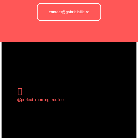
contact@gabrielailie.ro
@perfect_morning_routine