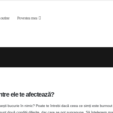
outine
Povestea mea
tre ele te afectează?
sești bucurie în nimic? Poate te întrebi dacă ceea ce simți este burnout
 sunt două condiții diferite, dar care se pot suprapune. Să înțelegem ma