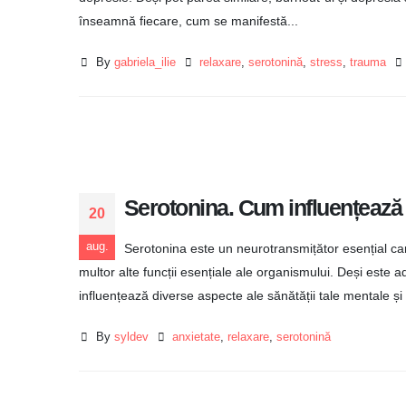
înseamnă fiecare, cum se manifestă...
By
gabriela_ilie
relaxare
,
serotonină
,
stress
,
trauma
Serotonina. Cum influențează 
20
aug.
Serotonina este un neurotransmițător esențial care 
multor alte funcții esențiale ale organismului. Deși este 
influențează diverse aspecte ale sănătății tale mentale și fi
By
syldev
anxietate
,
relaxare
,
serotonină