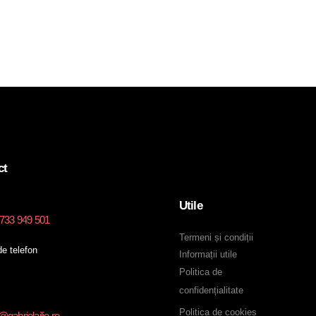
ct
Utile
0733 949 501
Termeni și condiții
e telefon
Informații utile
Politica de
confidențialitate
Politica de cookies
gabrielailie.ro