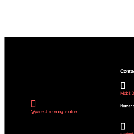
Conta
Mobil: 
Numar d
@perfect_morning_routine
contact@