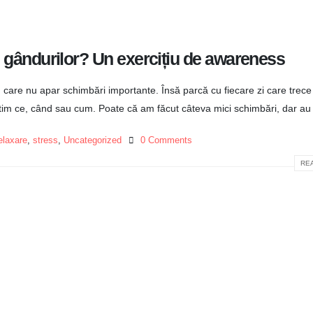
l gândurilor? Un exercițiu de awareness
în care nu apar schimbări importante. Însă parcă cu fiecare zi care trece
im ce, când sau cum. Poate că am făcut câteva mici schimbări, dar au 
elaxare
,
stress
,
Uncategorized
0 Comments
REA