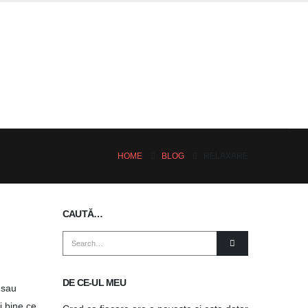
HOME
BLOG
RELAXARE
CAUTĂ…
DE CE-UL MEU
 sau
i bine ce