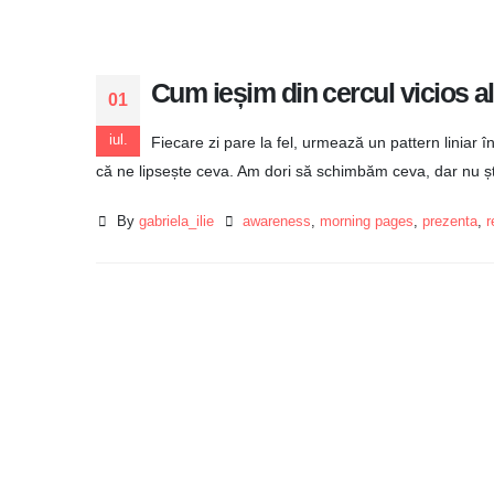
Cum ieșim din cercul vicios a
01
iul.
Fiecare zi pare la fel, urmează un pattern liniar 
că ne lipsește ceva. Am dori să schimbăm ceva, dar nu șt
By
gabriela_ilie
awareness
,
morning pages
,
prezenta
,
r