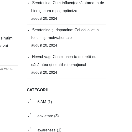
Serotonina. Cum influențează starea ta de
bine și cum o poți optimiza
august 20, 2024
Serotonina și dopamina: Cei doi aliați ai
fericirii și motivației tale
 simțim
avut...
august 20, 2024
Nervul vag: Conexiunea ta secretă cu
sănătatea și echilibrul emoțional
D MORE...
august 20, 2024
CATEGORII
5 AM
(1)
anxietate
(8)
awareness
(1)