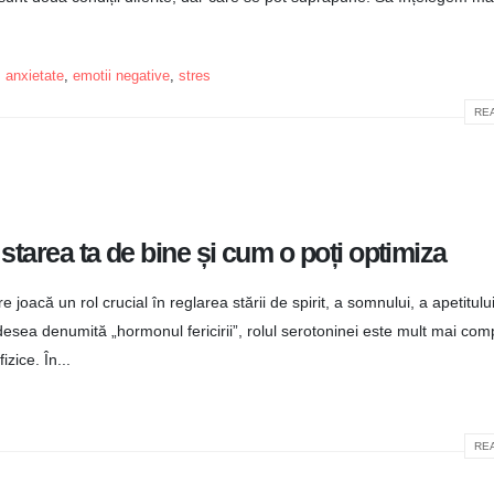
anxietate
,
emotii negative
,
stres
REA
starea ta de bine și cum o poți optimiza
joacă un rol crucial în reglarea stării de spirit, a somnului, a apetitului
adesea denumită „hormonul fericirii”, rolul serotoninei este mult mai com
zice. În...
REA