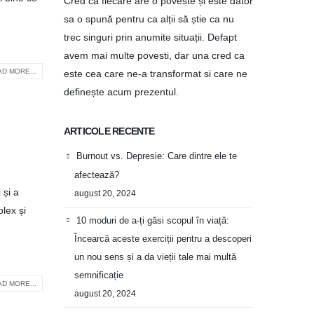
Cred ca fiecare are o poveste și este dator
sa o spună pentru ca alții să știe ca nu
trec singuri prin anumite situații. Defapt
avem mai multe povesti, dar una cred ca
D MORE...
este cea care ne-a transformat si care ne
definește acum prezentul.
ARTICOLE RECENTE
Burnout vs. Depresie: Care dintre ele te
afectează?
 și a
august 20, 2024
plex și
10 moduri de a-ți găsi scopul în viață:
Încearcă aceste exerciții pentru a descoperi
un nou sens și a da vieții tale mai multă
semnificație
D MORE...
august 20, 2024