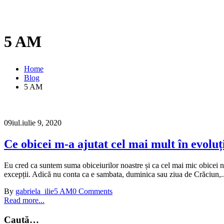
5 AM
Home
Blog
5 AM
09
iul.
iulie 9, 2020
Ce obicei m-a ajutat cel mai mult în evolu
Eu cred ca suntem suma obiceiurilor noastre și ca cel mai mic obicei 
excepții. Adică nu conta ca e sambata, duminica sau ziua de Crăciun,..
By
gabriela_ilie
5 AM
0 Comments
Read more...
Caută…