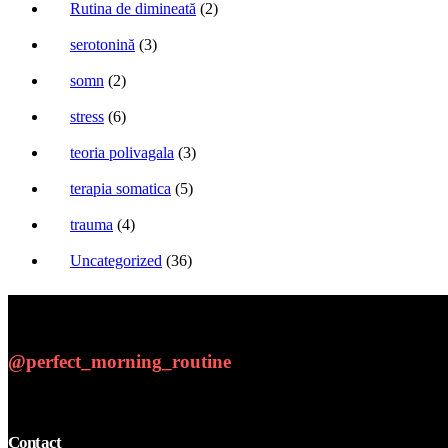
Rutina de dimineată
(2)
serotonină
(3)
somn
(2)
stress
(6)
teoria polivagala
(3)
terapia somatica
(5)
trauma
(4)
Uncategorized
(36)
@perfect_morning_routine
Contact