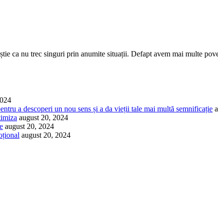
ă știe ca nu trec singuri prin anumite situații. Defapt avem mai multe pove
2024
pentru a descoperi un nou sens și a da vieții tale mai multă semnificație
a
timiza
august 20, 2024
le
august 20, 2024
oțional
august 20, 2024