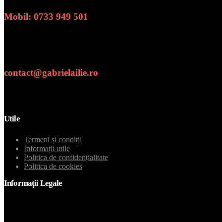
Mobil: 0733 949 501
Numar de telefon
contact@gabrielailie.ro
Email
Utile
Termeni și condiții
Informații utile
Politica de confidențialitate
Politica de cookies
Informații Legale