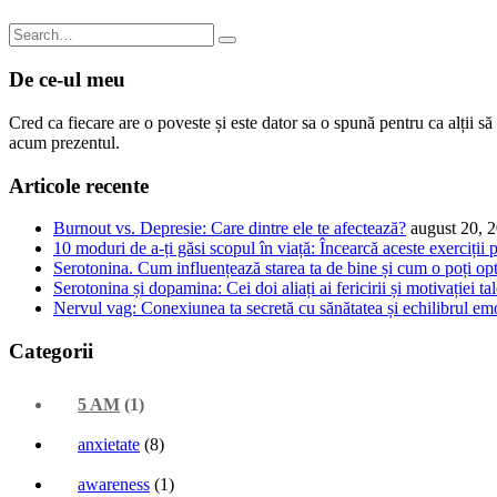
De ce-ul meu
Cred ca fiecare are o poveste și este dator sa o spună pentru ca alții s
acum prezentul.
Articole recente
Burnout vs. Depresie: Care dintre ele te afectează?
august 20, 
10 moduri de a-ți găsi scopul în viață: Încearcă aceste exerciții 
Serotonina. Cum influențează starea ta de bine și cum o poți op
Serotonina și dopamina: Cei doi aliați ai fericirii și motivației ta
Nervul vag: Conexiunea ta secretă cu sănătatea și echilibrul em
Categorii
5 AM
(1)
anxietate
(8)
awareness
(1)