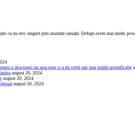
ă știe ca nu trec singuri prin anumite situații. Defapt avem mai multe pove
2024
pentru a descoperi un nou sens și a da vieții tale mai multă semnificație
a
timiza
august 20, 2024
le
august 20, 2024
oțional
august 20, 2024