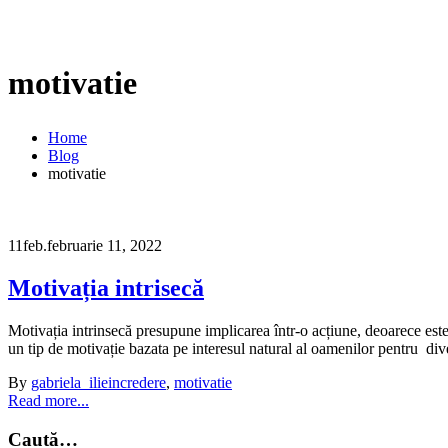
motivatie
Home
Blog
motivatie
11
feb.
februarie 11, 2022
Motivația intrisecă
Motivația intrinsecă presupune implicarea într-o acțiune, deoarece este 
un tip de motivație bazata pe interesul natural al oamenilor pentru dive
By
gabriela_ilie
incredere
,
motivatie
Read more...
Caută…