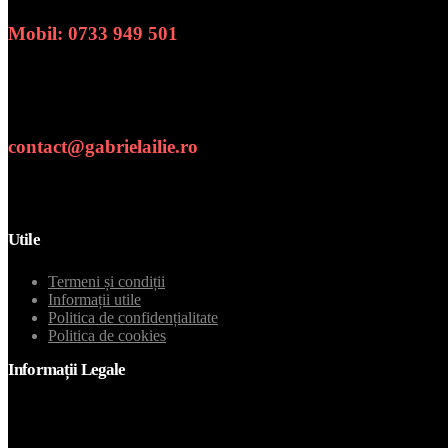
Mobil: 0733 949 501
Numar de telefon
contact@gabrielailie.ro
Email
Utile
Termeni și condiții
Informații utile
Politica de confidențialitate
Politica de cookies
Informații Legale