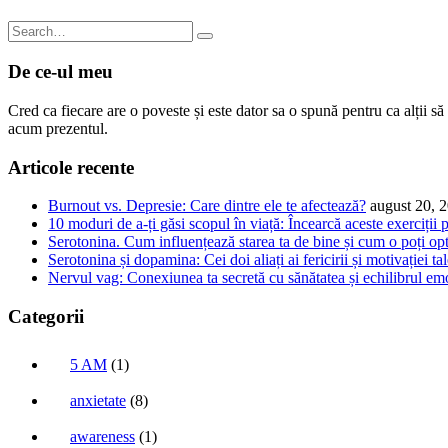
De ce-ul meu
Cred ca fiecare are o poveste și este dator sa o spună pentru ca alții s
acum prezentul.
Articole recente
Burnout vs. Depresie: Care dintre ele te afectează?
august 20, 
10 moduri de a-ți găsi scopul în viață: Încearcă aceste exerciții 
Serotonina. Cum influențează starea ta de bine și cum o poți op
Serotonina și dopamina: Cei doi aliați ai fericirii și motivației ta
Nervul vag: Conexiunea ta secretă cu sănătatea și echilibrul em
Categorii
5 AM
(1)
anxietate
(8)
awareness
(1)