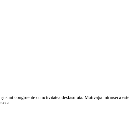
 și sunt congruente cu activitatea desfasurata. Motivația intrinsecă este
nseca...