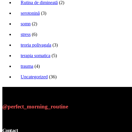
Rutina de dimineată
(2)
serotonină
(3)
somn
(2)
stress
(6)
teoria polivagala
(3)
terapia somatica
(5)
trauma
(4)
Uncategorized
(36)
@perfect_morning_routine
Contact