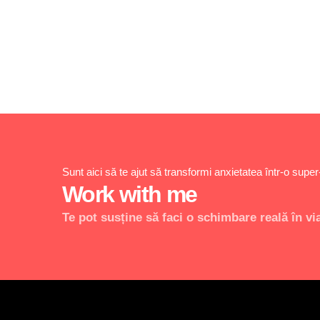
Sunt aici să te ajut să transformi anxietatea într-o supe
Work with me
Te pot susține să faci o schimbare reală în vi