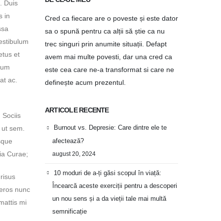
. Duis
s in
Cred ca fiecare are o poveste și este dator
ssa
sa o spună pentru ca alții să știe ca nu
Vestibulum
trec singuri prin anumite situații. Defapt
etus et
avem mai multe povesti, dar una cred ca
ulum
este cea care ne-a transformat si care ne
at ac.
definește acum prezentul.
ARTICOLE RECENTE
. Sociis
Burnout vs. Depresie: Care dintre ele te
 ut sem.
afectează?
sque
lia Curae;
august 20, 2024
10 moduri de a-ți găsi scopul în viață:
 risus
Încearcă aceste exerciții pentru a descoperi
 eros nunc
un nou sens și a da vieții tale mai multă
mattis mi
semnificație