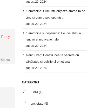
august 20, 2024
Serotonina. Cum influențează starea ta de
bine și cum o poți optimiza
august 20, 2024
Serotonina și dopamina: Cei doi aliați ai
Reply
fericirii și motivației tale
august 20, 2024
Nervul vag: Conexiunea ta secretă cu
6:58 am
sănătatea și echilibrul emoțional
august 20, 2024
CATEGORII
5 AM
(1)
anxietate
(8)