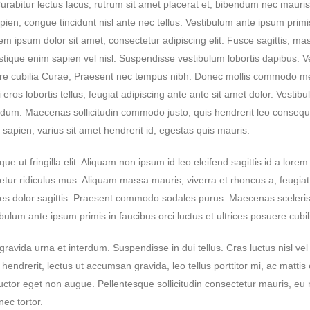
Curabitur lectus lacus, rutrum sit amet placerat et, bibendum nec mauris
apien, congue tincidunt nisl ante nec tellus. Vestibulum ante ipsum primi
rem ipsum dolor sit amet, consectetur adipiscing elit. Fusce sagittis, ma
tristique enim sapien vel nisl. Suspendisse vestibulum lobortis dapibus. 
suere cubilia Curae; Praesent nec tempus nibh. Donec mollis commodo m
si eros lobortis tellus, feugiat adipiscing ante ante sit amet dolor. Vestib
bendum. Maecenas sollicitudin commodo justo, quis hendrerit leo consequ
 sapien, varius sit amet hendrerit id, egestas quis mauris.
e ut fringilla elit. Aliquam non ipsum id leo eleifend sagittis id a lorem
tur ridiculus mus. Aliquam massa mauris, viverra et rhoncus a, feugiat
les dolor sagittis. Praesent commodo sodales purus. Maecenas sceleri
stibulum ante ipsum primis in faucibus orci luctus et ultrices posuere cubi
ravida urna et interdum. Suspendisse in dui tellus. Cras luctus nisl vel
 hendrerit, lectus ut accumsan gravida, leo tellus porttitor mi, ac mattis
auctor eget non augue. Pellentesque sollicitudin consectetur mauris, eu 
ec tortor.