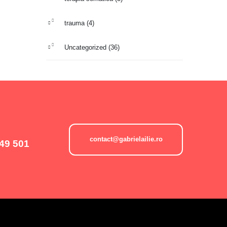
trauma
(4)
Uncategorized
(36)
contact@gabrielailie.ro
49 501