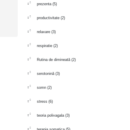
prezenta
(5)
productivitate
(2)
relaxare
(3)
respiratie
(2)
Rutina de dimineată
(2)
serotonină
(3)
somn
(2)
stress
(6)
teoria polivagala
(3)
terapia somatica
(5)