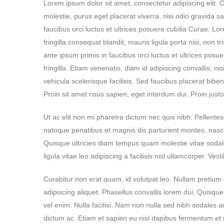
Lorem ipsum dolor sit amet, consectetur adipiscing elit. 
molestie, purus eget placerat viverra, nisi odio gravida s
faucibus orci luctus et ultrices posuere cubilia Curae; Lo
fringilla consequat blandit, mauris ligula porta nisi, non 
ante ipsum primis in faucibus orci luctus et ultrices po
fringilla. Etiam venenatis, diam id adipiscing convallis, ni
vehicula scelerisque facilisis. Sed faucibus placerat bi
Proin sit amet risus sapien, eget interdum dui. Proin justo
Ut ac elit non mi pharetra dictum nec quis nibh. Pellentesqu
natoque penatibus et magnis dis parturient montes, nasce
Quisque ultricies diam tempus quam molestie vitae soda
ligula vitae leo adipiscing a facilisis nisl ullamcorper. Ve
Curabitur non erat quam, id volutpat leo. Nullam pretium g
adipiscing aliquet. Phasellus convallis lorem dui. Quisque
vel enim. Nulla facilisi. Nam non nulla sed nibh sodales 
dictum ac. Etiam et sapien eu nisl dapibus fermentum et n