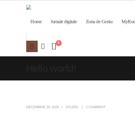
Home
Jurnale digitale
Zona de Geniu
MyRou
0
Hello world!
DECEMBRIE 25, 2020
SYLDEV
1 COMMENT