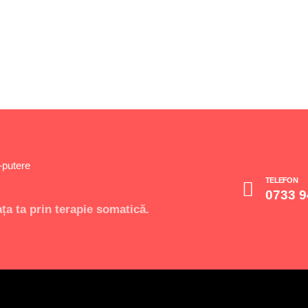
r-putere
TELEFON
0733 9
ața ta prin terapie somatică.