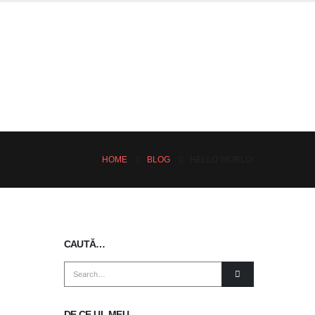
HOME
BLOG
HELLO WORLD!
CAUTĂ…
DE CE-UL MEU