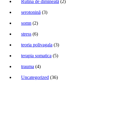
Rutina de dimineată
(2)
serotonină
(3)
somn
(2)
stress
(6)
teoria polivagala
(3)
terapia somatica
(5)
trauma
(4)
Uncategorized
(36)
Sunt aici să te ajut să transformi anxietatea într-o super-putere
Work with me