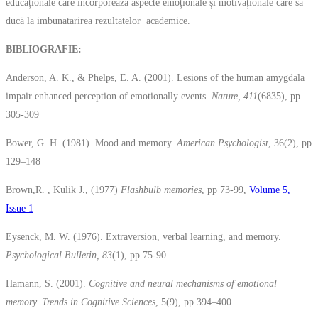
educaționale care incorporează aspecte emoționale și motivaționale care să
ducă la imbunatarirea rezultatelor academice.
BIBLIOGRAFIE:
Anderson, A. K., & Phelps, E. A. (2001). Lesions of the human amygdala
impair enhanced perception of emotionally events.
Nature, 411
(6835), pp
305-309
Bower, G. H. (1981). Mood and memory.
American Psychologist
, 36(2), pp
129–148
Brown,R. , Kulik J., (1977)
Flashbulb memories
, pp 73-99,
Volume 5,
Issue 1
Eysenck, M. W. (1976). Extraversion, verbal learning, and memory.
Psychological Bulletin, 83
(1), pp 75-90
Hamann, S. (2001).
Cognitive and neural mechanisms of emotional
memory. Trends in Cognitive Sciences
, 5(9), pp 394–400