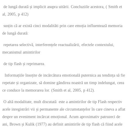
de lungă durată și implicit asupra uitării. Concluziile acestora, ( Smith et
al, 2005, p 412)
susțin că ar există cinci modalităti prin care emoția influentează memoria
de lungă durată:
repetarea selectivă, interferențele reactualizării, efectele contextului,
mecanismul amintirilor
de tip flash și reprimarea.
Informațiile însoțite de incărcătura emotională puternica au tendința să fie
repetate și organizate, să domine gândirea noastră un timp indelungat, ceea
ce conduce la memorarea lor. (Smith et al, 2005, p 412).
O altă modalitate, mult discutată este a amintirilor de tip Flash respectiv
acele inregistrări vii și permanente ale circumstanțelor în care cineva a aflat
despre un eveniment incărcat emoțional. Acum aproximativ patruzeci de
ani, Brown și Kulik (1977) au definit amintirile de tip flash că fiind acele