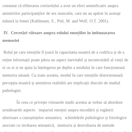
constatat că eliberarea cortizolului a avut un efect semnificativ asupra
amintirilor participanților de sex masculin, care nu au apărut în aceeași
măsură la femei (Kuhlmann, S., Piel, M. and Wolf, O.T. 2001).
IV. Cercetări viitoare asupra rolului emoțiilor în imbunatarea
memoriei
Rolul pe care emoțiile îl joacă în capacitatea noastră de a codifica și de a
reține informații poate părea un aspect inevitabil și incontrolabil al vieții de
zi cu zi si ne ajuta la înțelegerea pe deplin a modului în care funcționează
memoria umană. Cu toate acestea, modul în care emoțiile distorsionează
percepția noastră și amintirea realitătii are implicații dincolo de studiul
psihologiei.
În ceea ce privește viitoarele studii acestea ar trebui să abordeze
următoarele aspecte: impactul emoției asupra encodării și regăsirii
ulterioare a cunoștințelor semantice, schimbările psihologice și fiziologice
asociate cu invătarea semantică, memoria și dezvoltarea de metode