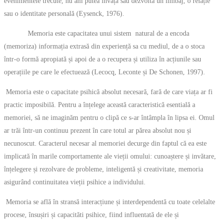
evenimentele trecute, nu am putea învăța sau dezvolta un limbaj, o relație
sau o identitate personală (Eysenck, 1976).
Memoria este capacitatea unui sistem natural de a encoda
(memoriza) informația extrasă din experiență sa cu mediul, de a o stoca
într-o formă apropiată și apoi de a o recupera și utiliza în acțiunile sau
operațiile pe care le efectuează (Lecocq, Leconte și De Schonen, 1997).
Memoria este o capacitate psihică absolut necesară, fară de care viața ar fi
practic imposibilă. Pentru a înțelege această caracteristică esentială a
memoriei, să ne imaginăm pentru o clipă ce s-ar întâmpla în lipsa ei. Omul
ar trăi într-un continuu prezent în care totul ar părea absolut nou și
necunoscut. Caracterul necesar al memoriei decurge din faptul că ea este
implicată în marile comportamente ale vieții omului: cunoaștere și invătare,
înțelegere și rezolvare de probleme, inteligentă și creativitate, memoria
asigurând continuitatea vieții psihice a individului.
Memoria se află în stransă interacțiune și interdependentă cu toate celelalte
procese, însușiri și capacităti psihice, fiind influentată de ele și