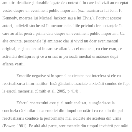
amintiri detaliate și durabile legate de contextul în care indivizii au receptat
vestea despre un eveniment public important (ex.: asasinarea lui John F.
Kennedy, moartea lui Michael Jackson sau a lui Elvis.). Potrivit acestor
autori, indivizii stochează în memorie detaliile privind circumstanțele în
care au aflat pentru prima data despre un eveniment public important. Cu
alte cuvinte, persoanele își amintesc clar și vivid nu doar evenimentul
original, ci și contextul în care se aflau la acel moment, cu cine erau, ce
activități desfășurau și ce a urmat în perioadă imediat următoare după
aflarea vestii.
Emoțiile negative și în special anxietatea pot interfera și ele cu
reactualizarea informațiilor. Insă gândurile asociate anxietătii conduc de fapt
la eșecul memoriei (Smith et al, 2005, p 414) .
Efectul contextului este și el mult analizat, ajungându-se la
concluzia că similaritatea emoției din timpul encodării cu cea din timpul
reactualizării conduce la performanțe mai ridicate ale acesteia din urmă
(Bower, 1981). Pe altă altă parte, sentimentele din timpul invătării pot mări