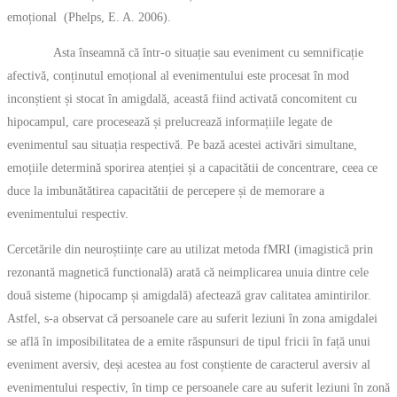
emoțional (Phelps, E. A. 2006).
Asta înseamnă că într-o situație sau eveniment cu semnificație
afectivă, conținutul emoțional al evenimentului este procesat în mod
inconștient și stocat în amigdală, această fiind activată concomitent cu
hipocampul, care procesează și prelucrează informațiile legate de
evenimentul sau situația respectivă. Pe bază acestei activări simultane,
emoțiile determină sporirea atenției și a capacitătii de concentrare, ceea ce
duce la imbunătătirea capacitătii de percepere și de memorare a
evenimentului respectiv.
Cercetările din neuroștiințe care au utilizat metoda fMRI (imagistică prin
rezonantă magnetică functională) arată că neimplicarea unuia dintre cele
două sisteme (hipocamp și amigdală) afectează grav calitatea amintirilor.
Astfel, s-a observat că persoanele care au suferit leziuni în zona amigdalei
se află în imposibilitatea de a emite răspunsuri de tipul fricii în față unui
eveniment aversiv, deși acestea au fost conștiente de caracterul aversiv al
evenimentului respectiv, în timp ce persoanele care au suferit leziuni în zonă