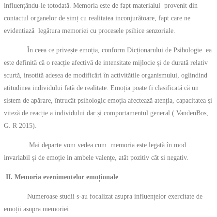
influențându-le totodată. Memoria este de fapt materialul provenit din
contactul organelor de simț cu realitatea inconjurătoare, fapt care ne
evidentiază legătura memoriei cu procesele psihice senzoriale.
În ceea ce privește emoția, conform Dicționarului de Psihologie ea
este definită că o reacție afectivă de intensitate mijlocie și de durată relativ
scurtă, insotită adesea de modificări în activitătile organismului, oglindind
atitudinea individului fată de realitate. Emoția poate fi clasificată că un
sistem de apărare, întrucât psihologic emoția afectează atenția, capacitatea și
viteză de reacție a individului dar și comportamentul general.( VandenBos,
G. R 2015).
Mai departe vom vedea cum memoria este legată în mod
invariabil și de emoție in ambele valențe, atât pozitiv cât si negativ.
II. Memoria evenimentelor emoționale
Numeroase studii s-au focalizat asupra influențelor exercitate de
emoții asupra memoriei