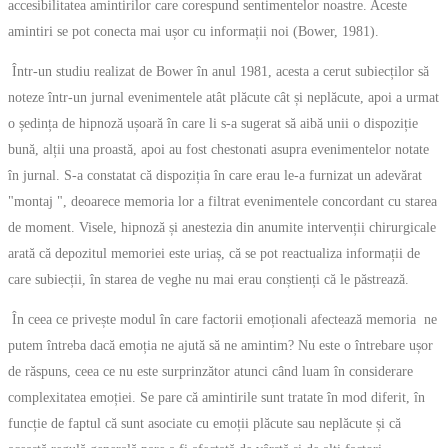
accesibilitatea amintirilor care corespund sentimentelor noastre. Aceste
amintiri se pot conecta mai ușor cu informații noi (Bower, 1981).
Într-un studiu realizat de Bower în anul 1981, acesta a cerut subiecților să
noteze într-un jurnal evenimentele atât plăcute cât și neplăcute, apoi a urmat
o ședința de hipnoză ușoară în care li s-a sugerat să aibă unii o dispoziție
bună, alții una proastă, apoi au fost chestonati asupra evenimentelor notate
în jurnal. S-a constatat că dispoziția în care erau le-a furnizat un adevărat
"montaj ", deoarece memoria lor a filtrat evenimentele concordant cu starea
de moment. Visele, hipnoză și anestezia din anumite intervenții chirurgicale
arată că depozitul memoriei este uriaș, că se pot reactualiza informații de
care subiecții, în starea de veghe nu mai erau conștienți că le păstrează.
În ceea ce privește modul în care factorii emoționali afectează memoria ne
putem întreba dacă emoția ne ajută să ne amintim? Nu este o întrebare ușor
de răspuns, ceea ce nu este surprinzător atunci când luam în considerare
complexitatea emoției. Se pare că amintirile sunt tratate în mod diferit, în
funcție de faptul că sunt asociate cu emoții plăcute sau neplăcute și că