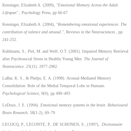
Kensinger, Elizabeth A. (2009)
, "Emotional Memory Across the Adult
Lifespan" ,
Psychology Press, pp 66-67
Kensinger, Elizabeth A. (2004), "
Remembering emotional experiences: The
contribution of valence and arousal."
, Reviews in the Neurosciences , pp
241-252.
Kuhlmann, S., Piel, M. and Wolf, O.T. (2001). Impaired Memory Retrieval
after Psychosocial Stress in Healthy Young Men.
The Journal of
Neuroscience
.
25
(11). 2977-2982.
LaBar, K. S., & Phelps, E. A. (1998). Arousal-Mediated Memory
Consolidation: Role of the Medial Temporal Lobe in Humans.
Psychological Science
, 9(6), pp 490–493
LeDoux, J. E. (1994).
Emotional memory systems in the brain. Behavioural
Brain Research
, 58(1-2), 69–79
LECOCQ, P., LECONTE, P., DE SCHONEN, S., (1997),
Dictionnaire