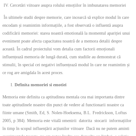
IV. Cercetări viitoare asupra rolului emoțiilor în imbunatarea memoriei
În ultimele studii despre memorie, care incearcă să explice modul în care
encodam și reamintim informațiile, a fost observată o influentă asupra
codificării memoriei: starea noastră emotională la momentul apariției unui
eveniment poate afecta capacitatea noastră de a memora detalii despre
această. În cadrul proiectului vom detalia cum factorii emoționali
influențează memoria de lungă durată, cum studiile au demonstrat că
stimulii, în special cei negativi influențează modul în care ne reamintim și
ce rog are amigdala în acest proces.
Definita memoriei si emotiei
Memoria este definita ca aptitudinea mentala cea mai importanta dintre
toate aptitudinele noastre din punct de vedere al functionarii noastre ca
fiinte umane (Smith, Ed, S. Nolen-Hoeksema, B.L. Fredrickson, Loftus
2005, p 384). Memoria este vitală omenirii datorita stocarii informațiilor
în timp în scopul influențării acțiunilor viitoare Dacă nu ne putem aminti