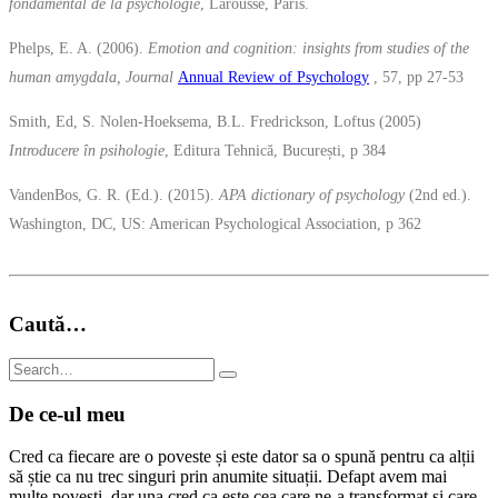
fondamental de la psychologie
, Larousse, Paris.
Phelps, E. A. (2006).
Emotion and cognition: insights from studies of the
human amygdala, Journal
Annual Review of Psychology
, 57, pp 27-53
Smith, Ed, S. Nolen-Hoeksema, B.L. Fredrickson, Loftus (2005)
Introducere în psihologie
, Editura Tehnică, București, p 384
VandenBos, G. R. (Ed.). (2015).
APA dictionary of psychology
(2nd ed.).
Washington, DC, US: American Psychological Association, p 362
Caută…
De ce-ul meu
Cred ca fiecare are o poveste și este dator sa o spună pentru ca alții
să știe ca nu trec singuri prin anumite situații. Defapt avem mai
multe povesti, dar una cred ca este cea care ne-a transformat si care