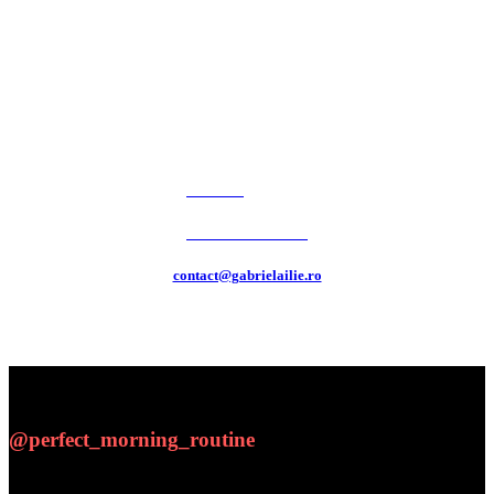
Te pot susține să faci o schimbare reală în viața ta prin
terapie somatică.
TELEFON
0733 949 501
contact@gabrielailie.ro
@perfect_morning_routine