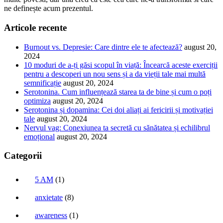
ne definește acum prezentul.
Articole recente
Burnout vs. Depresie: Care dintre ele te afectează?
august 20,
2024
10 moduri de a-ți găsi scopul în viață: Încearcă aceste exerciții
pentru a descoperi un nou sens și a da vieții tale mai multă
semnificație
august 20, 2024
Serotonina. Cum influențează starea ta de bine și cum o poți
optimiza
august 20, 2024
Serotonina și dopamina: Cei doi aliați ai fericirii și motivației
tale
august 20, 2024
Nervul vag: Conexiunea ta secretă cu sănătatea și echilibrul
emoțional
august 20, 2024
Categorii
5 AM
(1)
anxietate
(8)
awareness
(1)