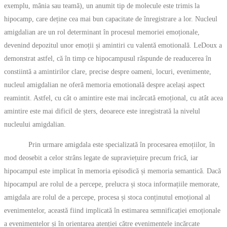
exemplu, mânia sau teamă), un anumit tip de molecule este trimis la
hipocamp, care deține cea mai bun capacitate de înregistrare a lor. Nucleul
amigdalian are un rol determinant în procesul memoriei emoționale,
devenind depozitul unor emoții și amintiri cu valentă emotională. LeDoux a
demonstrat astfel, că în timp ce hipocampusul răspunde de readucerea în
constiintă a amintirilor clare, precise despre oameni, locuri, evenimente,
nucleul amigdalian ne oferă memoria emotională despre același aspect
reamintit. Astfel, cu cât o amintire este mai incărcată emoțional, cu atât acea
amintire este mai dificil de șters, deoarece este inregistrată la nivelul
nucleului amigdalian.
Prin urmare amigdala este specializată în procesarea emoțiilor, în
mod deosebit a celor strâns legate de supraviețuire precum frică, iar
hipocampul este implicat în memoria episodică și memoria semantică. Dacă
hipocampul are rolul de a percepe, prelucra și stoca informațiile memorate,
amigdala are rolul de a percepe, procesa și stoca conținutul emoțional al
evenimentelor, această fiind implicată în estimarea semnificației emoționale
a evenimentelor și în orientarea atenției către evenimentele incărcate