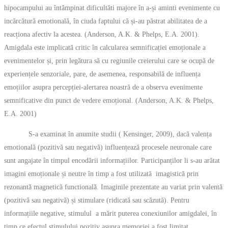
hipocampului au întâmpinat dificultăti majore în a-și aminti evenimente cu
incărcătură emotională, în ciuda faptului că și-au păstrat abilitatea de a
reacționa afectiv la acestea. (Anderson, A.K. & Phelps, E.A. 2001).
Amigdala este implicată critic în calcularea semnificației emoționale a
evenimentelor și, prin legătura să cu regiunile creierului care se ocupă de
experiențele senzoriale, pare, de asemenea, responsabilă de influența
emoțiilor asupra percepției-alertarea noastră de a observa evenimente
semnificative din punct de vedere emoțional. (Anderson, A.K. & Phelps,
E.A. 2001)
S-a examinat în anumite studii ( Kensinger, 2009), dacă valența
emotională (pozitivă sau negativă) influențează procesele neuronale care
sunt angajate în timpul encodării informațiilor. Participanților li s-au arătat
imagini emoționale și neutre în timp a fost utilizată imagistică prin
rezonantă magnetică functională. Imaginile prezentate au variat prin valentă
(pozitivă sau negativă) și stimulare (ridicată sau scăzută). Pentru
informațiile negative, stimulul a mărit puterea conexiunilor amigdalei, în
timp ce efectul stimulului pozitiv asupra memoriei a fost limitat.