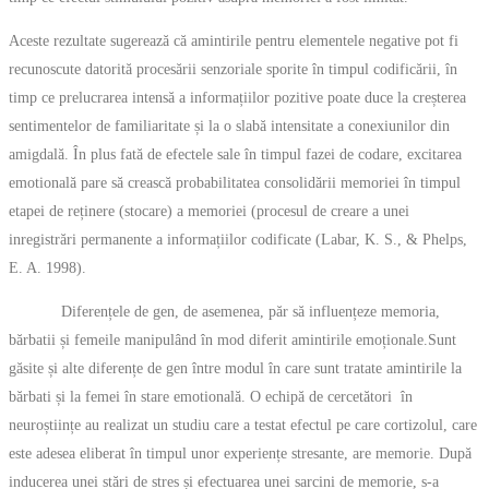
Aceste rezultate sugerează că amintirile pentru elementele negative pot fi
recunoscute datorită procesării senzoriale sporite în timpul codificării, în
timp ce prelucrarea intensă a informațiilor pozitive poate duce la creșterea
sentimentelor de familiaritate și la o slabă intensitate a conexiunilor din
amigdală. În plus fată de efectele sale în timpul fazei de codare, excitarea
emotională pare să crească probabilitatea consolidării memoriei în timpul
etapei de reținere (stocare) a memoriei (procesul de creare a unei
inregistrări permanente a informațiilor codificate (Labar, K. S., & Phelps,
E. A. 1998).
Diferențele de gen, de asemenea, păr să influențeze memoria,
bărbatii și femeile manipulând în mod diferit amintirile emoționale.Sunt
găsite și alte diferențe de gen între modul în care sunt tratate amintirile la
bărbati și la femei în stare emotională. O echipă de cercetători în
neuroștiințe au realizat un studiu care a testat efectul pe care cortizolul, care
este adesea eliberat în timpul unor experiențe stresante, are memorie. După
inducerea unei stări de stres și efectuarea unei sarcini de memorie, s-a