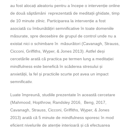
au fost alocați aleatoriu pentru a începe o intervenție online
de două săptămâni reprezentată de meditații ghidate, timp
de 10 minute zilnic. Participarea la intervenție a fost
asociată cu îmbunătățiri semnificative în toate domeniile
măsurate, spre deosebire de grupul de control unde nu a
existat nici o schimbare în măsurători (Cavanagh, Strauss,
Cicconi, Griffiths, Wyper, & Jones 2013). Astfel deși
cercetările arată că practica pe termen lung a meditației
mindfulness este benefică în scăderea stresului și
anxietății, la fel și practicile scurte pot avea un impact
semnificativ.
Luate împreună, studiile prezentate în această cercetare
(Mahmood, Hopthrow, Randsley 2016, Beng, 2017,
Cavanagh, Strauss, Cicconi, Griffiths, Wyper, & Jones
2013) arată că 5 minute de mindfulness sporesc în mod
eficient nivelurile de atenție interioară și că efectuarea