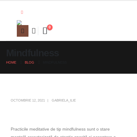
0
Mindfulness
HOME
BLOG
MINDFULNESS
OCTOMBRIE 12, 2021
GABRIELA_ILIE
Practicile meditative de tip mindfulness sunt o stare
mentală caracterizată de atenție sporită și acceptare a