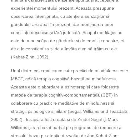
experienței momentului prezent. Aceasta presupune
observarea intenționată, cu atenție a senzațiilor și
gândurilor are apar în prezent, dar menținerea unei
conștiințe deschise și fără judecată. Scopul meditației nu
este de a ne scăpa de gândurile și de emoțiile noastre, ci
de a le conștientiza și de a învăța cum să trăim cu ele
(Kabat-Zinn, 1992).
Unul dintre cele mai cunoscute practici de mindfulness este
MBCT, adică terapia cognitivă bazată pe mindfulness.
Aceasta este o abordare a psihoterapiei care folosește
metode de terapie cognitiv-comportamentală (CBT) în
colaborare cu practicile meditative de mindfulness și
strategii psihologice similare (Segal, Williams and Teasdale,
2002). Terapia a fost creată și de Zindel Segal și Mark
Williams și s-a bazat parțial pe programul de reducere a
stresului bazat pe atenție dezvoltat de Jon Kabat-Zinn.