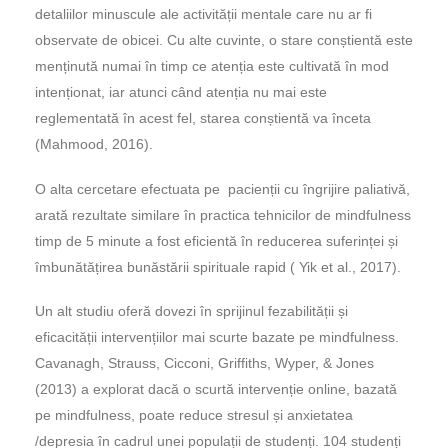
detaliilor minuscule ale activității mentale care nu ar fi
observate de obicei. Cu alte cuvinte, o stare conștientă este
menținută numai în timp ce atenția este cultivată în mod
intenționat, iar atunci când atenția nu mai este
reglementată în acest fel, starea conștientă va înceta
(Mahmood, 2016).
O alta cercetare efectuata pe pacienții cu îngrijire paliativă,
arată rezultate similare în practica tehnicilor de mindfulness
timp de 5 minute a fost eficientă în reducerea suferinței și
îmbunătățirea bunăstării spirituale rapid ( Yik et al., 2017).
Un alt studiu oferă dovezi în sprijinul fezabilității și
eficacității intervențiilor mai scurte bazate pe mindfulness.
Cavanagh, Strauss, Cicconi, Griffiths, Wyper, & Jones
(2013) a explorat dacă o scurtă intervenție online, bazată
pe mindfulness, poate reduce stresul și anxietatea
/depresia în cadrul unei populații de studenți. 104 studenți