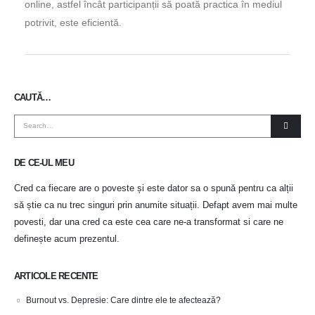
online, astfel încât participanții să poată practica în mediul
potrivit, este eficientă.
CAUTĂ…
DE CE-UL MEU
Cred ca fiecare are o poveste și este dator sa o spună pentru ca alții
să știe ca nu trec singuri prin anumite situații. Defapt avem mai multe
povesti, dar una cred ca este cea care ne-a transformat si care ne
definește acum prezentul.
ARTICOLE RECENTE
Burnout vs. Depresie: Care dintre ele te afectează?