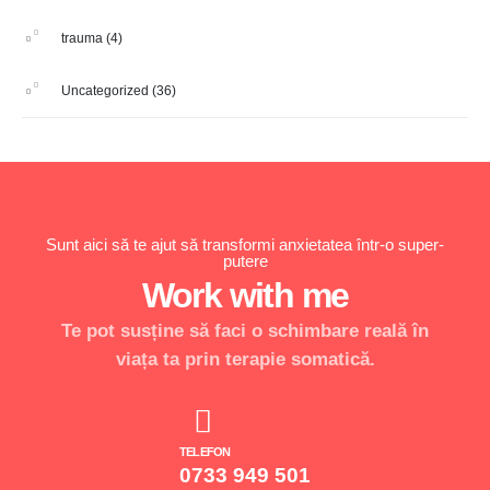
trauma
(4)
Uncategorized
(36)
Sunt aici să te ajut să transformi anxietatea într-o super-
putere
Work with me
Te pot susține să faci o schimbare reală în
viața ta prin terapie somatică.
TELEFON
0733 949 501