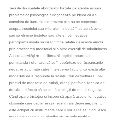
Teoriile din spatele abordărilor bazate pe atenție asupra
problemelor psihologice funcționează pe ideea că a fi
conștient de lucrurile din prezent și a nu se concentra
asupra trecutului sau viitorului. În loc să încerce să evite
sau să elimine tristețea sau alte emoții negative,
participanții învață să își schimbe relația cu aceste emoții
prin practicarea meditației și a altor exerciții de mindfulness.
Aceste activități re-echilibrează rețelele neuronale,
permițându-i clientului să se îndepărteze de răspunsurile
negative automate către înțelegerea faptului că există alte
modalități de a răspunde la situații. Prin dezvoltarea unei
practici de meditație de rutină, clienții pot folosi tehnica ori
de câte ori încep să se simtă copleșiți de emoții negative.
Când apare tristețea și începe să apară asocierile negative
obișnuite care declanșează reveniri ale depresiei, clientul
este echipat cu instrumente care îi vor ajuta să înlocuiască
modelele negative de gândire cu cu cele pozitive