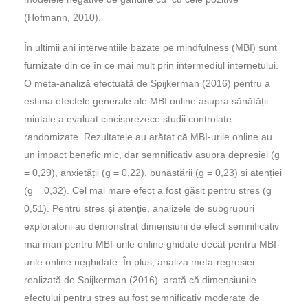
(Hofmann, 2010).
În ultimii ani intervențiile bazate pe mindfulness (MBI) sunt
furnizate din ce în ce mai mult prin intermediul internetului.
O meta-analiză efectuată de
Spijkerman (2016
) pentru a
estima efectele generale ale MBI online asupra sănătății
mintale a evaluat cincisprezece studii controlate
randomizate. Rezultatele au arătat că MBI-urile online au
un impact benefic mic, dar semnificativ asupra depresiei (g
= 0,29), anxietății (g = 0,22), bunăstării (g = 0,23) și atenției
(g = 0,32). Cel mai mare efect a fost găsit pentru stres (g =
0,51). Pentru stres și atenție, analizele de subgrupuri
exploratorii au demonstrat dimensiuni de efect semnificativ
mai mari pentru MBI-urile online ghidate decât pentru MBI-
urile online neghidate. În plus, analiza meta-regresiei
realizată de
Spijkerman (201
6) arată că dimensiunile
efectului pentru stres au fost semnificativ moderate de