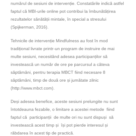
numărul de sesiuni de intervenție. Constatările indică astfel
faptul că MBI-urile online pot contribui la îmbunătățirea
rezultatelor sănătății mintale, în special a stresului
(
Spijkerman, 2016).
Tehnicile de intervenție Mindfulness au fost în mod
tradițional livrate printr-un program de instruire de mai
multe sesiuni, necesitând adesea participanților să
investească un număr de ore pe parcursul a câteva
săptămâni, pentru terapia MBCT fiind necesare 8
săptămâni, timp de două ore și jumătate zilnic
(
http://www.mbct.com
).
Deși adesea benefice, aceste sesiuni prelungite nu sunt
întotdeauna fezabile, o limitare a acestei metode fiind
faptul că participanții de multe ori nu sunt dispuși să
investească acest timp și își pot pierde interesul și
răbdarea în acest tip de practică.