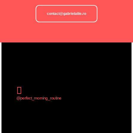
contact@gabrielailie.ro
@perfect_morning_routine