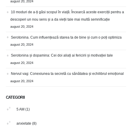
august 20, 2024
10 moduri de a-ți găsi scopul în viață: Încearcă aceste exerciții pentru a
descoperi un nou sens și a da vieții tale mai multă semnificație
august 20, 2024
Serotonina. Cum influențează starea ta de bine și cum o poți optimiza
august 20, 2024
Serotonina și dopamina: Cei doi aliați ai fericirii și motivației tale
august 20, 2024
Nervul vag: Conexiunea ta secretă cu sănătatea și echilibrul emoțional
august 20, 2024
CATEGORII
5 AM
(1)
anxietate
(8)