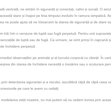
ă ventrală, ne simțim în siguranță și conectați, calmi și sociali. O senz
ceastă stare și înapoi pe linia timpului evolutiv în ramura simpatică. Ai
a ne poate ajuta să ne întoarcem la starea de siguranță și de stare so
trăi într-o versiune de luptă sau fugă perpetuă. Pentru unii supraviețu
 senzațiile de luptă sau de fugă. Ca urmare, se simt prinși în capcană ș
e de închidere perpetuă.
mediul observațiilor pe animale și al lucrului corporal cu clienții. În car
ieșirea din starea de închidere necesită o tresărire sau o scuturare pen
rin detectarea siguranței și a riscului, ascultând clipă de clipă ceea c
conexiunile pe care le avem cu ceilalți.
n modelarea vieții noastre, nu mai putem să nu vedem lumea prin acea