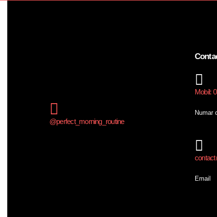
Conta
Mobil: 
Numar d
@perfect_morning_routine
contact@
Email