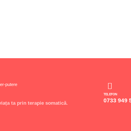
per-putere
TELEFON
0733 949 
viața ta prin terapie somatică.