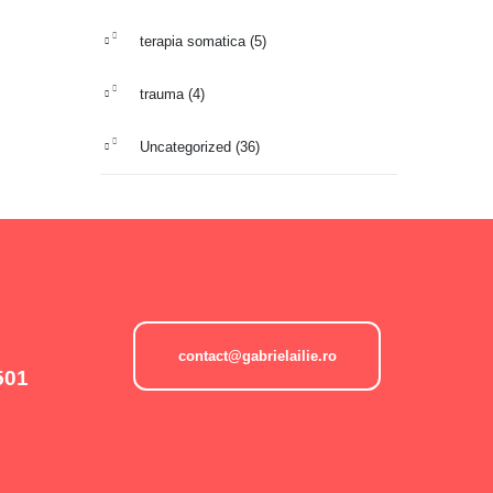
terapia somatica
(5)
trauma
(4)
Uncategorized
(36)
contact@gabrielailie.ro
501