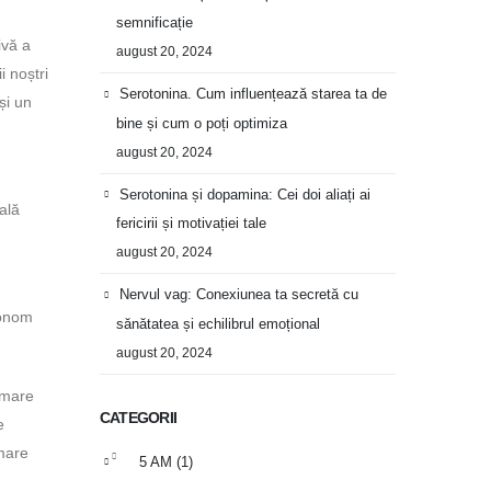
semnificație
ivă a
august 20, 2024
i noștri
Serotonina. Cum influențează starea ta de
și un
bine și cum o poți optimiza
august 20, 2024
Serotonina și dopamina: Cei doi aliați ai
ală
fericirii și motivației tale
august 20, 2024
Nervul vag: Conexiunea ta secretă cu
tonom
sănătatea și echilibrul emoțional
august 20, 2024
 mare
CATEGORII
e
lmare
5 AM
(1)