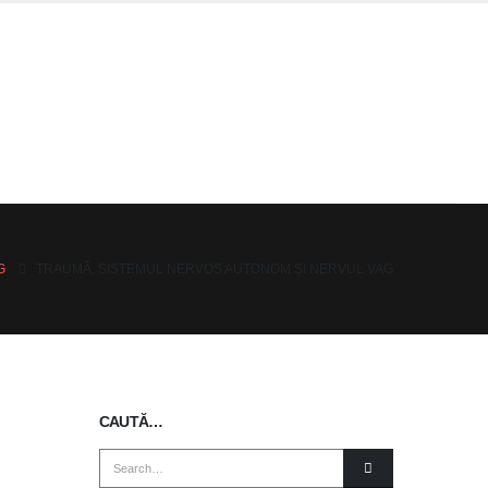
G
TRAUMĂ, SISTEMUL NERVOS AUTONOM ȘI NERVUL VAG
CAUTĂ…