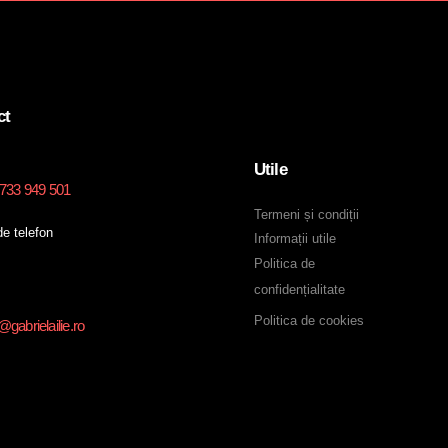
ct
Utile
0733 949 501
Termeni și condiții
e telefon
Informații utile
Politica de
confidențialitate
Politica de cookies
gabrielailie.ro