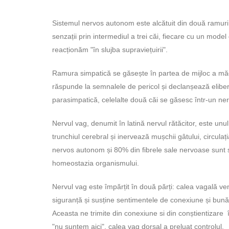
Sistemul nervos autonom este alcătuit din două ramuri 
senzații prin intermediul a trei căi, fiecare cu un model
reacționăm "în slujba supraviețuirii".
Ramura simpatică se găsește în partea de mijloc a mădu
răspunde la semnalele de pericol și declanșează eliber
parasimpatică, celelalte două căi se găsesc într-un ne
Nervul vag, denumit în latină nervul rătăcitor, este unul
trunchiul cerebral și inervează mușchii gâtului, circulați
nervos autonom și 80% din fibrele sale nervoase sunt 
homeostazia organismului.
Nervul vag este împărțit în două părți: calea vagală ve
siguranță și susține sentimentele de conexiune și bunăs
Aceasta ne trimite din conexiune si din conștientizare î
"nu suntem aici", calea vag dorsal a preluat controlul.