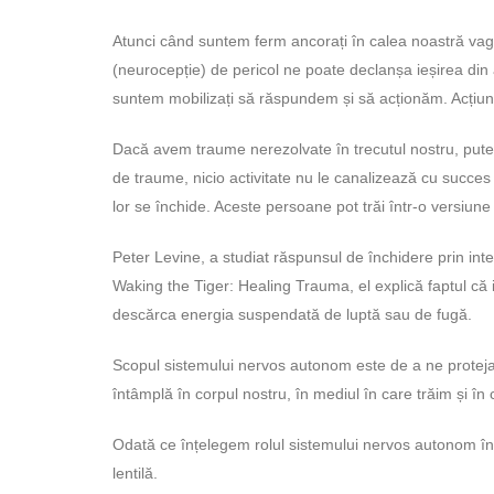
Atunci când suntem ferm ancorați în calea noastră vagal
(neurocepție) de pericol ne poate declanșa ieșirea din a
suntem mobilizați să răspundem și să acționăm. Acțiune
Dacă avem traume nerezolvate în trecutul nostru, putem 
de traume, nicio activitate nu le canalizează cu succes
lor se închide. Aceste persoane pot trăi într-o versiun
Peter Levine, a studiat răspunsul de închidere prin inter
Waking the Tiger: Healing Trauma, el explică faptul că 
descărca energia suspendată de luptă sau de fugă.
Scopul sistemului nervos autonom este de a ne proteja p
întâmplă în corpul nostru, în mediul în care trăim și în 
Odată ce înțelegem rolul sistemului nervos autonom î
lentilă.