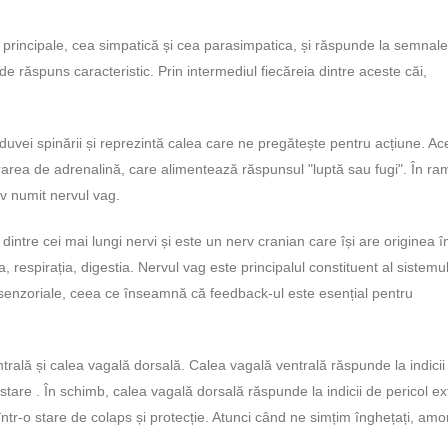
principale, cea simpatică și cea parasimpatica, și răspunde la semnale
 de răspuns caracteristic. Prin intermediul fiecăreia dintre aceste căi,
vei spinării și reprezintă calea care ne pregătește pentru acțiune. Ac
area de adrenalină, care alimentează răspunsul "luptă sau fugi". În ra
rv numit nervul vag.
 dintre cei mai lungi nervi și este un nerv cranian care își are originea î
a, respirația, digestia. Nervul vag este principalul constituent al sistemu
senzoriale, ceea ce înseamnă că feedback-ul este esențial pentru
ntrală și calea vagală dorsală. Calea vagală ventrală răspunde la indicii
tare . În schimb, calea vagală dorsală răspunde la indicii de pericol e
ntr-o stare de colaps și protecție. Atunci când ne simțim înghețați, amor