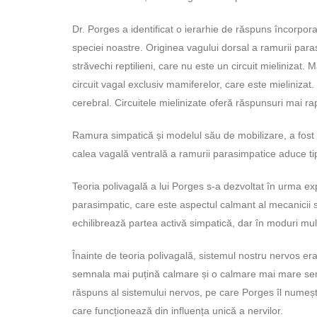
Dr. Porges a identificat o ierarhie de răspuns încorpor
speciei noastre. Originea vagului dorsal a ramurii para
străvechi reptilieni, care nu este un circuit mielinizat.
circuit vagal exclusiv mamiferelor, care este mielinizat.
cerebral. Circuitele mielinizate oferă răspunsuri mai r
Ramura simpatică și modelul său de mobilizare, a fost
calea vagală ventrală a ramurii parasimpatice aduce ti
Teoria polivagală a lui Porges s-a dezvoltat în urma e
parasimpatic, care este aspectul calmant al mecanicii
echilibrează partea activă simpatică, dar în moduri mul
Înainte de teoria polivagală, sistemul nostru nervos er
semnala mai puțină calmare și o calmare mai mare semnal
răspuns al sistemului nervos, pe care Porges îl numeș
care funcționează din influența unică a nervilor.