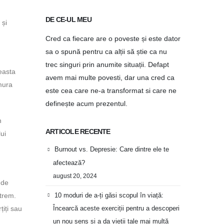
DE CE-UL MEU
 și
Cred ca fiecare are o poveste și este dator
sa o spună pentru ca alții să știe ca nu
trec singuri prin anumite situații. Defapt
easta
avem mai multe povesti, dar una cred ca
mura
este cea care ne-a transformat si care ne
definește acum prezentul.
n
ARTICOLE RECENTE
lui
Burnout vs. Depresie: Care dintre ele te
afectează?
august 20, 2024
 de
10 moduri de a-ți găsi scopul în viață:
xtrem.
țiți sau
Încearcă aceste exerciții pentru a descoperi
un nou sens și a da vieții tale mai multă