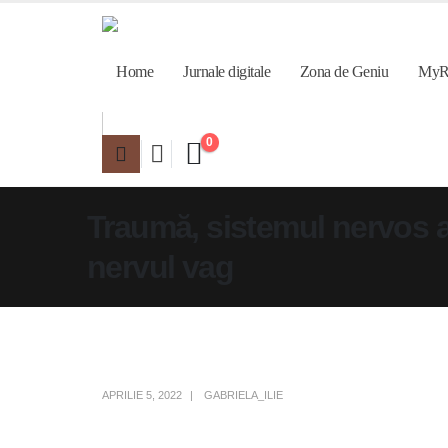
Home
Jurnale digitale
Zona de Geniu
MyR
0
Traumă, sistemul nervos 
nervul vag
APRILIE 5, 2022
GABRIELA_ILIE