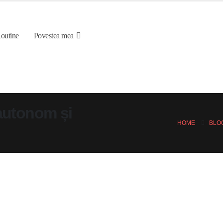
outine
Povestea mea
autonom și
HOME
BLO