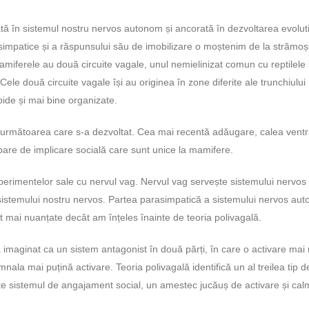
ată în sistemul nostru nervos autonom și ancorată în dezvoltarea evolut
simpatice și a răspunsului său de imobilizare o moștenim de la strămoși
 Mamiferele au două circuite vagale, unul nemielinizat comun cu reptilele 
 Cele două circuite vagale își au originea în zone diferite ale trunchiului
apide și mai bine organizate.
 următoarea care s-a dezvoltat. Cea mai recentă adăugare, calea ventr
pare de implicare socială care sunt unice la mamifere.
xperimentelor sale cu nervul vag. Nervul vag servește sistemului nervos
 sistemului nostru nervos. Partea parasimpatică a sistemului nervos au
t mai nuanțate decât am înțeles înainte de teoria polivagală.
a imaginat ca un sistem antagonist în două părți, în care o activare mai
a mai puțină activare. Teoria polivagală identifică un al treilea tip d
te sistemul de angajament social, un amestec jucăuș de activare și ca