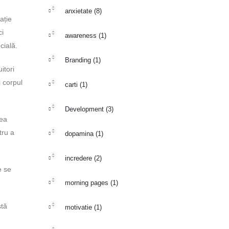
anxietate
(8)
ație
ci
awareness
(1)
cială.
Branding
(1)
itori
i corpul
carti
(1)
Development
(3)
tea
tru a
dopamina
(1)
incredere
(2)
e se
morning pages
(1)
stă
motivatie
(1)