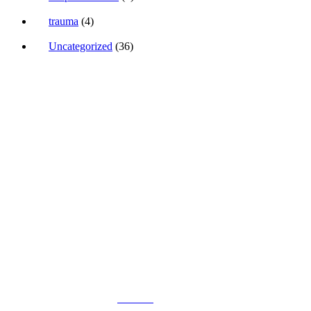
trauma
(4)
Uncategorized
(36)
Sunt aici să te ajut să transformi anxietatea într-o super-putere
Work with me
Te pot susține să faci o schimbare reală în viața ta prin
terapie somatică.
TELEFON