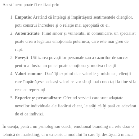
Acest lucru poate fi realizat prin:
Empatie
: Arătând că înțelegi și împărtășești sentimentele clienților,
poți construi încredere și o relație mai apropiată cu ei.
Autenticitate
: Fiind sincer și vulnerabil în comunicare, un specialist
poate crea o legătură emoțională puternică, care este mai greu de
rupt.
Povești
: Utilizarea poveștilor personale sau a cazurilor de succes
pentru a ilustra un punct poate emoționa și motiva clienții.
Valori comune
: Dacă îți exprimi clar valorile și misiunea, clienții
care împărtășesc aceleași valori se vor simți mai conectați la tine și la
ceea ce reprezinți.
Experiențe personalizate
: Oferind servicii care sunt adaptate
nevoilor individuale ale fiecărui client, le arăți că îți pasă cu adevărat
de ei ca indivizi.
În esență, pentru un psiholog sau coach, emotional branding nu este doar o
tehnică de marketing, ci o extensie a modului în care își desfășoară munca -