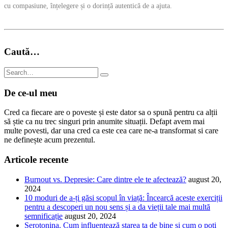
cu compasiune, înțelegere și o dorință autentică de a ajuta.
Caută…
De ce-ul meu
Cred ca fiecare are o poveste și este dator sa o spună pentru ca alții
să știe ca nu trec singuri prin anumite situații. Defapt avem mai
multe povesti, dar una cred ca este cea care ne-a transformat si care
ne definește acum prezentul.
Articole recente
Burnout vs. Depresie: Care dintre ele te afectează?
august 20,
2024
10 moduri de a-ți găsi scopul în viață: Încearcă aceste exerciții
pentru a descoperi un nou sens și a da vieții tale mai multă
semnificație
august 20, 2024
Serotonina. Cum influențează starea ta de bine și cum o poți