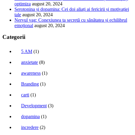
optimiza
august 20, 2024
Serotonina și dopamina: Cei doi aliați ai fericirii și motivației
tale
august 20, 2024
Nervul vag: Conexiunea ta secretă cu sănătatea și echilibrul
emoțional
august 20, 2024
Categorii
5 AM
(1)
anxietate
(8)
awareness
(1)
Branding
(1)
carti
(1)
Development
(3)
dopamina
(1)
incredere
(2)