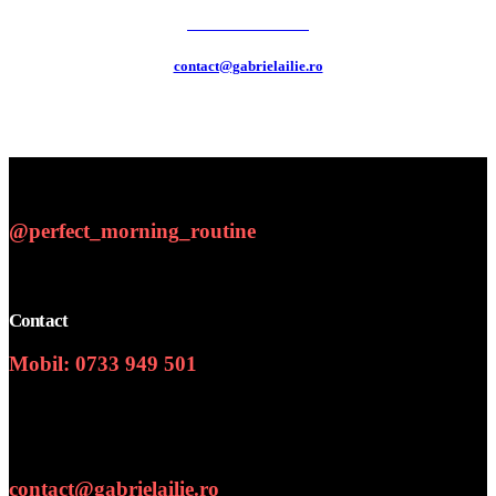
0733 949 501
contact@gabrielailie.ro
@perfect_morning_routine
Contact
Mobil: 0733 949 501
Numar de telefon
contact@gabrielailie.ro