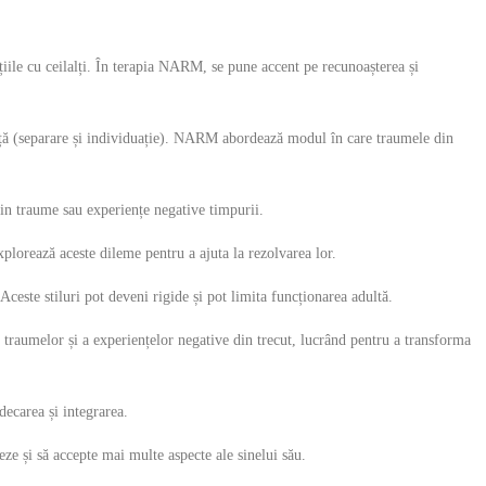
țiile cu ceilalți. În terapia NARM, se pune accent pe recunoașterea și
ență (separare și individuație). NARM abordează modul în care traumele din
 din traume sau experiențe negative timpurii.
xplorează aceste dileme pentru a ajuta la rezolvarea lor.
Aceste stiluri pot deveni rigide și pot limita funcționarea adultă.
traumelor și a experiențelor negative din trecut, lucrând pentru a transforma
decarea și integrarea.
eze și să accepte mai multe aspecte ale sinelui său.