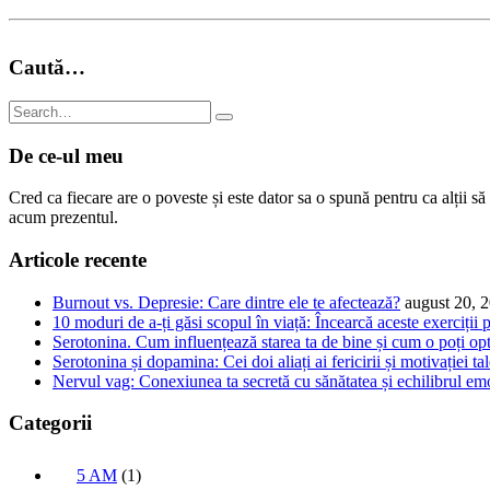
Caută…
De ce-ul meu
Cred ca fiecare are o poveste și este dator sa o spună pentru ca alții s
acum prezentul.
Articole recente
Burnout vs. Depresie: Care dintre ele te afectează?
august 20, 
10 moduri de a-ți găsi scopul în viață: Încearcă aceste exerciții 
Serotonina. Cum influențează starea ta de bine și cum o poți op
Serotonina și dopamina: Cei doi aliați ai fericirii și motivației ta
Nervul vag: Conexiunea ta secretă cu sănătatea și echilibrul em
Categorii
5 AM
(1)