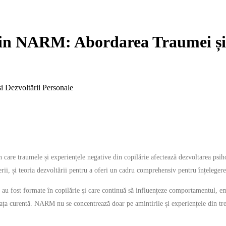
in NARM: Abordarea Traumei și 
 Dezvoltării Personale
e traumele și experiențele negative din copilărie afectează dezvoltarea psiholo
rii, și teoria dezvoltării pentru a oferi un cadru comprehensiv pentru înțelegere
u fost formate în copilărie și care continuă să influențeze comportamentul, emoț
n viața curentă. NARM nu se concentrează doar pe amintirile și experiențele din tre