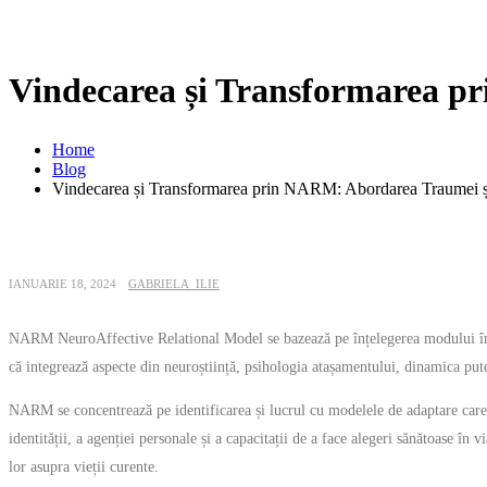
Vindecarea și Transformarea pr
Home
Blog
Vindecarea și Transformarea prin NARM: Abordarea Traumei și
IANUARIE 18, 2024
GABRIELA_ILIE
NARM NeuroAffective Relational Model se bazează pe înțelegerea modului în car
că integrează aspecte din neuroștiință, psihologia atașamentului, dinamica pute
NARM se concentrează pe identificarea și lucrul cu modelele de adaptare care a
identității, a agenției personale și a capacitații de a face alegeri sănătoase î
lor asupra vieții curente.