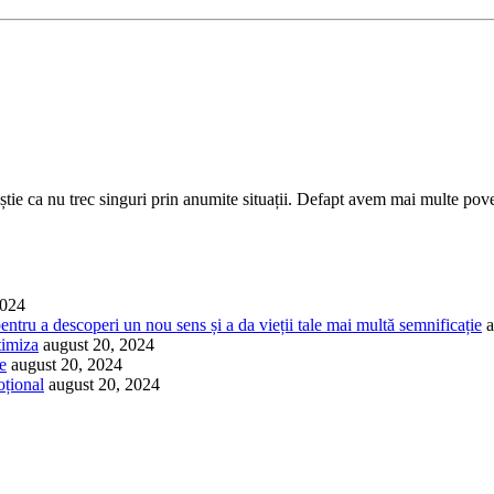
ă știe ca nu trec singuri prin anumite situații. Defapt avem mai multe pove
2024
pentru a descoperi un nou sens și a da vieții tale mai multă semnificație
a
timiza
august 20, 2024
le
august 20, 2024
oțional
august 20, 2024