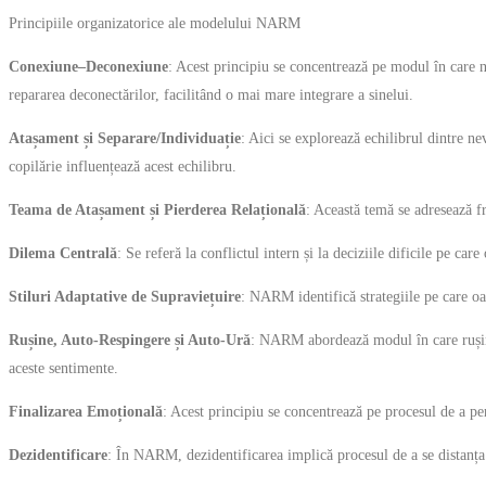
Principiile organizatorice ale modelului NARM
Conexiune–Deconexiune
: Acest principiu se concentrează pe modul în care n
repararea deconectărilor, facilitând o mai mare integrare a sinelui.
Atașament și Separare/Individuație
: Aici se explorează echilibrul dintre 
copilărie influențează acest echilibru.
Teama de Atașament și Pierderea Relațională
: Această temă se adresează fr
Dilema Centrală
: Se referă la conflictul intern și la deciziile dificile pe 
Stiluri Adaptative de Supraviețuire
: NARM identifică strategiile pe care oam
Rușine, Auto-Respingere și Auto-Ură
: NARM abordează modul în care rușinea
aceste sentimente.
Finalizarea Emoțională
: Acest principiu se concentrează pe procesul de a pe
Dezidentificare
: În NARM, dezidentificarea implică procesul de a se distanța d