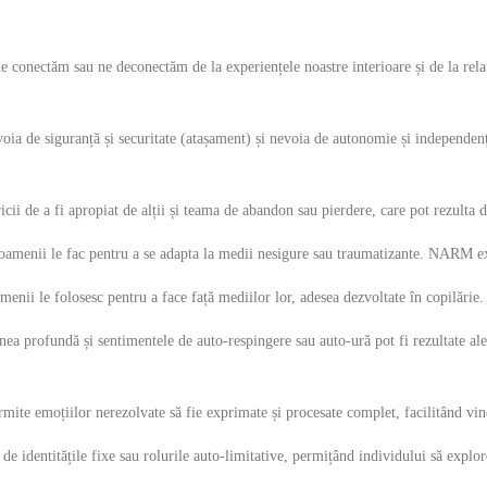
e conectăm sau ne deconectăm de la experiențele noastre interioare și de la rela
nevoia de siguranță și securitate (atașament) și nevoia de autonomie și independ
icii de a fi apropiat de alții și teama de abandon sau pierdere, care pot rezulta
care oamenii le fac pentru a se adapta la medii nesigure sau traumatizante. NARM e
enii le folosesc pentru a face față mediilor lor, adesea dezvoltate în copilărie. 
 profundă și sentimentele de auto-respingere sau auto-ură pot fi rezultate ale 
rmite emoțiilor nerezolvate să fie exprimate și procesate complet, facilitând vin
e identitățile fixe sau rolurile auto-limitative, permițând individului să explor