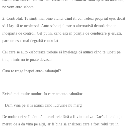
ne vom auto sabota.
2. Controlul. Te simți mai bine atunci când îți controlezi propriul eșec decât
să-l lași să te ocolească. Auto sabotajul este o alternativă demnă de a te
îndepărta de control. Cel puțin, când ești în poziția de conducere și eșuezi,
pare un eșec mai degrabă controlat.
Cei care se auto -sabotează trebuie să înțeleagă că atunci când te iubeți pe
tine, nimic nu te poate devasta.
Cum te trage înapoi auto- sabotajul?
Există mai multe moduri în care ne auto-sabotăm:
· Dăm vina pe alții atunci când lucrurile nu merg
De multe ori se întâmplă lucruri rele fără a fi vina cuiva. Dacă ai tendința
mereu de a da vina pe alții, ar fi bine să analizezi care a fost rolul tău în