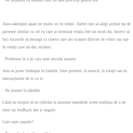
· Ne întâlnim cu oameni care nu sunt potriviți pentru noi
Auto-sabotajul apare de multe ori în relații. Astfel riști să alegi același tip de
partener similar cu cel cu care ai terminat relația într-un mod rău, încerci să
faci lucrurile să meargă cu cineva care are scopuri diferite de viitor sau stai
în relații care nu duc nicăieri.
· Probleme în a ști care sunt nevoile noastre
Asta se poate întâmpla în familie, între prieteni, la muncă, în relații sau în
interacțiunile de zi cu zi
· Ne punem la pâmânt
Când nu reușim să ne ridicăm la anumite standarde avem tendința de a ne
oferi un feedback dur și negativ.
Care sunt cauzele?