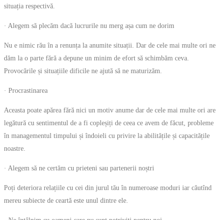
situația respectivă.
· Alegem să plecăm dacă lucrurile nu merg așa cum ne dorim
Nu e nimic rău în a renunța la anumite situații. Dar de cele mai multe ori ne
dăm la o parte fără a depune un minim de efort să schimbăm ceva.
Provocările și situațiile dificile ne ajută să ne maturizăm.
· Procrastinarea
Aceasta poate apărea fără nici un motiv anume dar de cele mai multe ori are
legătură cu sentimentul de a fi copleșiți de ceea ce avem de făcut, probleme
în managementul timpului și îndoieli cu privire la abilitățile și capacitățile
noastre.
· Alegem să ne certăm cu prieteni sau partenerii noștri
Poți deteriora relațiile cu cei din jurul tău în numeroase moduri iar căutînd
mereu subiecte de ceartă este unul dintre ele.