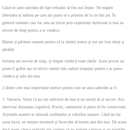
Când ne auto-sabotăm de fapt refuzăm să fim noi înșine. Ne negăm
libertatea și iubirea pe care am putea să o primim de la cei din jur. În
general oamenii care fac asta au trecut prin experiențe dureroase și mai au
nevoie de timp pentru a se vindeca.
Rănim și părăsim oameni pentru că la rândul nostru și noi am fost răniți și
părăsiți.
Iertarea are nevoie de timp, și timpul vindecă toate rănile. Acest proces nu
poate fi grăbit așa că oferă-i inimii tale cadoul timpului pentru a se putea
vindeca și iubi din nou.
2 dintre cele mai importante motive pentru care ne auto-sabotăm ar fi:
1. Valoarea. Simți că nu ești suficient de bun și nu meriți să ai succes. Aici
intervine disonanța cognitivă. Practic, oamenilor le place să fie consecvenți.
Acțiunile noastre se aliniază credințelor și valorilor noastre. Când nu fac
acest lucru, ne simțim incomod și încercăm să facem asta din nou. De aceea
dacă avem câteva realizări dar credem că nu suntem valoroși și nu merităm,