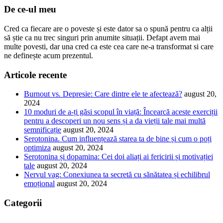
De ce-ul meu
Cred ca fiecare are o poveste și este dator sa o spună pentru ca alții
să știe ca nu trec singuri prin anumite situații. Defapt avem mai
multe povesti, dar una cred ca este cea care ne-a transformat si care
ne definește acum prezentul.
Articole recente
Burnout vs. Depresie: Care dintre ele te afectează?
august 20,
2024
10 moduri de a-ți găsi scopul în viață: Încearcă aceste exerciții
pentru a descoperi un nou sens și a da vieții tale mai multă
semnificație
august 20, 2024
Serotonina. Cum influențează starea ta de bine și cum o poți
optimiza
august 20, 2024
Serotonina și dopamina: Cei doi aliați ai fericirii și motivației
tale
august 20, 2024
Nervul vag: Conexiunea ta secretă cu sănătatea și echilibrul
emoțional
august 20, 2024
Categorii