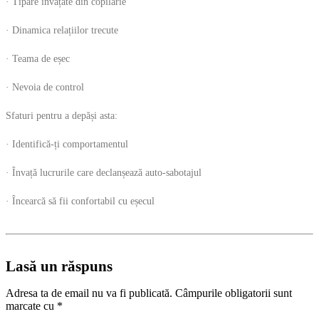
· Tipare învățate din copilărie
· Dinamica relațiilor trecute
· Teama de eșec
· Nevoia de control
Sfaturi pentru a depăși asta:
· Identifică-ți comportamentul
· Învață lucrurile care declanșează auto-sabotajul
· Încearcă să fii confortabil cu eșecul
Lasă un răspuns
Adresa ta de email nu va fi publicată.
Câmpurile obligatorii sunt
marcate cu
*