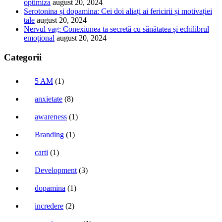
optimiza
august 20, 2024
Serotonina și dopamina: Cei doi aliați ai fericirii și motivației
tale
august 20, 2024
Nervul vag: Conexiunea ta secretă cu sănătatea și echilibrul
emoțional
august 20, 2024
Categorii
5 AM
(1)
anxietate
(8)
awareness
(1)
Branding
(1)
carti
(1)
Development
(3)
dopamina
(1)
incredere
(2)