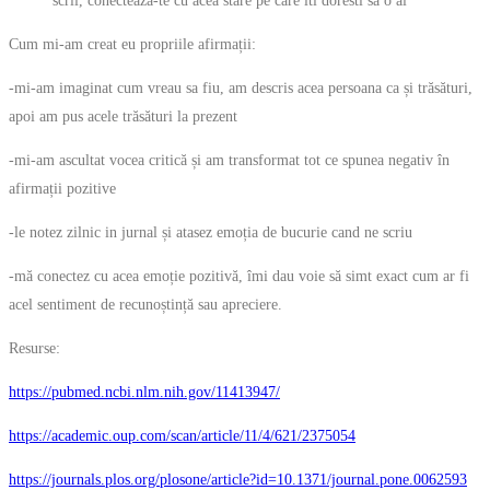
scrii, conecteaza-te cu acea stare pe care iti doresti sa o ai
Cum mi-am creat eu propriile afirmații:
-mi-am imaginat cum vreau sa fiu, am descris acea persoana ca și trăsături,
apoi am pus acele trăsături la prezent
-mi-am ascultat vocea critică și am transformat tot ce spunea negativ în
afirmații pozitive
-le notez zilnic in jurnal și atasez emoția de bucurie cand ne scriu
-mă conectez cu acea emoție pozitivă, îmi dau voie să simt exact cum ar fi
acel sentiment de recunoștință sau apreciere.
Resurse:
https://pubmed.ncbi.nlm.nih.gov/11413947/
https://academic.oup.com/scan/article/11/4/621/2375054
https://journals.plos.org/plosone/article?id=10.1371/journal.pone.0062593