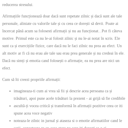
reducerea stresului.
Afirmațiile funcționează doar dacă sunt repetate zilnic și dacă sunt ale tale
personale, aliniate cu valorile tale și cu ceea ce dorești să devii. Poate ai
încercat până acum sa folosesti afirmații și nu au funcționat...Pot fi câteva
motive. Primul este ca nu le-ai folosit zilnic și nu le-ai notat în scris. Ele
sunt ca și exercițiile fizice, care dacă nu le faci zilnic nu prea au efect. Un
alt motiv ar fi că nu erau ale tale sau erau prea generale și nu credeai în ele.
Dacă nu simți și emotia cand folosești o afirmație, ea nu prea are nici un
efect.
Cum să îti creezi propriile afirmații:
imagineaza-ti cum ai vrea să fii și descrie acea persoana ca și
trăsături, apoi pune acele trăsături la prezent - ai grijă să fie credibile
ascultă-ți vocea critică și transformă în afirmații pozitive ceea ce iti
spune acea voce negativ
noteaza-le zilnic in jurnal și ataseza si o emotie afirmatiilor cand le