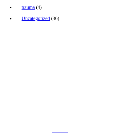
trauma
(4)
Uncategorized
(36)
Sunt aici să te ajut să transformi anxietatea într-o super-putere
Work with me
Te pot susține să faci o schimbare reală în viața ta prin
terapie somatică.
TELEFON