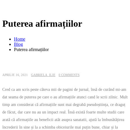
Puterea afirmațiilor
Home
Blog
Puterea afirmațiilor
APRILIE 16, 2021
GABRIELA_ILIE
0 COMMENTS
Cred ca am scris peste câteva mii de pagini de jurnal, însă de curând mi-am
dat seama de puterea pe care o au afirmațiile atunci cand le scrii zilnic. Mult
timp am considerat că afirmațiile sunt mai degrabă pseudoștiința, ce draguț
de făcut, dar care nu au un impact real. Însă există foarte multe studii care
arată că afirmațiile au beneficii atât asupra sanatatii, ajută la îmbunătățirea
încrederii în sine și la a schimba obiceiurile mai puțin bune, chiar și la