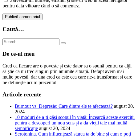
Salvează-mi numele, emailul și site-ul web în acest navigator
pentru data viitoare când o să comentez.
Caută…
De ce-ul meu
Cred ca fiecare are o poveste și este dator sa o spună pentru ca alții
să știe ca nu trec singuri prin anumite situații. Defapt avem mai
multe povesti, dar una cred ca este cea care ne-a transformat si care
ne definește acum prezentul.
Articole recente
Burnout vs. Depresie: Care dintre ele te afectează?
august 20,
2024
10 moduri de a-ți găsi scopul în viață: Încearcă aceste exerciții
pentru a descoperi un nou sens și a da vieții tale mai multă
semnificație
august 20, 2024
Serotonina. Cum influențează starea ta de bine și cum o poți