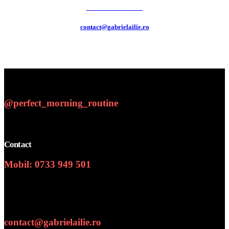
0733 949 501
contact@gabrielailie.ro
@perfect_morning_routine
Contact
Mobil: 0733 949 501
Numar de telefon
contact@gabrielailie.ro