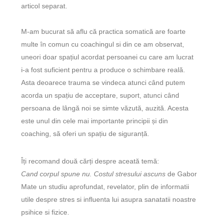
articol separat.
M-am bucurat să aflu că practica somatică are foarte
multe în comun cu
coachingul
si din ce am observat,
uneori doar spațiul acordat persoanei cu care am lucrat
i-a fost suficient pentru a produce o schimbare reală.
Asta deoarece trauma se vindeca atunci când putem
acorda un spațiu de acceptare, suport, atunci când
persoana de lângă noi se simte văzută, auzită. Acesta
este unul din cele mai importante principii și din
coaching
, să oferi un spațiu de siguranță.
Îți recomand două cărți despre aceată temă:
Cand corpul spune nu. Costul stresului ascuns
de Gabor
Mate un studiu aprofundat, revelator, plin de informatii
utile despre stres si influenta lui asupra sanatatii noastre
psihice si fizice.