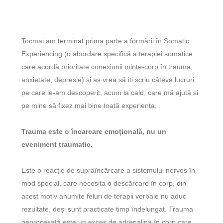
Tocmai am terminat prima parte a formării în
Somatic
Experiencing
(o abordare specifică a terapiei somatice
care acordă prioritate conexiunii minte-corp în trauma,
anxietate, depresie) și as vrea să iti scriu câteva lucruri
pe care le-am descoperit, acum la cald, care mă ajută și
pe mine să fixez mai bine toată experienta.
Trauma este o încarcare emoțională, nu un
eveniment traumatic.
Este o reacție de supraîncărcare a sistemului nervos în
mod special, care necesita o descărcare în corp, din
acest motiv anumite feluri de terapii verbale nu aduc
rezultate, deși sunt practicate timp îndelungat. Trauma
neprocesată este un exces de adrenalina în corp care