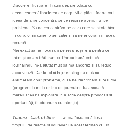
Disociere, frustrare. Trauma apare odată cu
deconectarea/disocierea de corp. Mi-a plăcut foarte mult
ideea de a ne concentra pe ce resurse avem, nu pe
probleme. Sa ne concentrăm pe ceva care se simte bine
în corp, o imagine, o senzatie și să ne ancorăm în acea
resursă.
Mai exact să ne focusăm pe
recunoștință
pentru ce
trăim și ce am trăit frumos. Partea bună este că
journalingul
m-a ajutat mult să mă ancorez și sa reduc
acea viteză. Dar la fel si la
journaling
nu e ok sa
enumerăm doar probleme, ci sa ne identificam si resurse
(programele mele online de journaling balansează
mereu această explorare în a scrie despre provocări și
oportunități, întotdeauna cu intenție)
Trauma= Lack of time
....trauma înseamnă lipsa
timpului de reacție și voi reveni la acest termen cu un