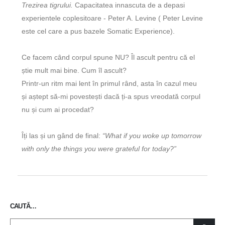
Trezirea tigrului.
Capacitatea innascuta de a depasi
experientele coplesitoare - Peter A. Levine ( Peter Levine
este cel care a pus bazele Somatic Experience).
Ce facem când corpul spune NU? Îl ascult pentru că el
știe mult mai bine. Cum îl ascult?
Printr-un ritm mai lent în primul rând, asta în cazul meu
și aștept să-mi povestești dacă ți-a spus vreodată corpul
nu și cum ai procedat?
Îți las și un gând de final:
“What if you woke up tomorrow
with only the things you were grateful for today?”
CAUTĂ…