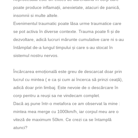
poate produce inflamații, anexietate, atacuri de panică,
insomnii si multe altele.
Evenimentul traumatic poate lăsa urme traumatice care
se pot activa în diverse contexte. Trauma poate fi și de
dezvoltare, adică lucruri mărunte cumulative care ni s-au
întâmplat de-a lungul timpului și care s-au stocat în
sistemul nostru nervos.
Încărcarea emoțională este greu de descarcat doar prin
lucrul cu mintea ( e ca și cum ai încerca să prinzi ceață),
adică doar prin limbaj. Este nevoie de o descărcare în
corp pentru a reuși sa ne vindecam complet.
Dacă aș pune într-o metafora ce am observat la mine :
mintea mea merge cu 1000km/h, iar corpul meu are o
viteză de maximum 50km. Ce crezi ca se întamplă
atunci?