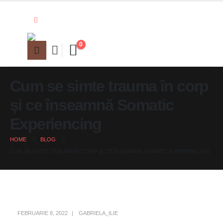
0
Cum se simte trauma în corp
și ce înseamnă Somatic
Experiencing
HOME
BLOG
CUM SE SIMTE TRAUMA ÎN CORP ȘI CE ÎNSEAMNĂ SOMATIC EXPERIENCING
FEBRUARIE 8, 2022
GABRIELA_ILIE