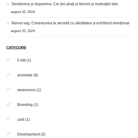
Serotonina și dopamina: Cei doi aliați ai fericirii și motivației tale
august 20, 2024
Nervul vag: Conexiunea ta secretă cu sănătatea și echilibrul emoțional
august 20, 2024
CATEGORII
5 AM
(1)
anxietate
(8)
awareness
(1)
Branding
(1)
carti
(1)
Development
(3)