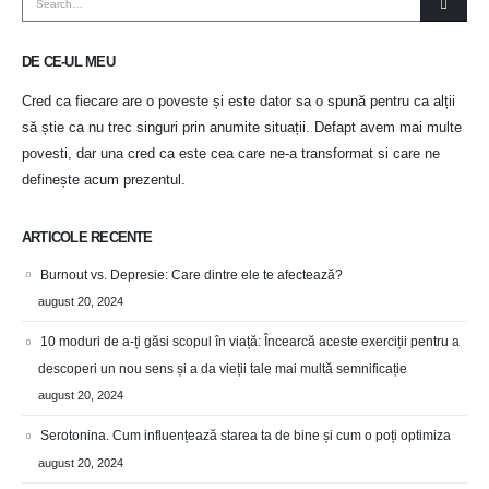
DE CE-UL MEU
Cred ca fiecare are o poveste și este dator sa o spună pentru ca alții
să știe ca nu trec singuri prin anumite situații. Defapt avem mai multe
povesti, dar una cred ca este cea care ne-a transformat si care ne
definește acum prezentul.
ARTICOLE RECENTE
Burnout vs. Depresie: Care dintre ele te afectează?
august 20, 2024
10 moduri de a-ți găsi scopul în viață: Încearcă aceste exerciții pentru a
descoperi un nou sens și a da vieții tale mai multă semnificație
august 20, 2024
Serotonina. Cum influențează starea ta de bine și cum o poți optimiza
august 20, 2024